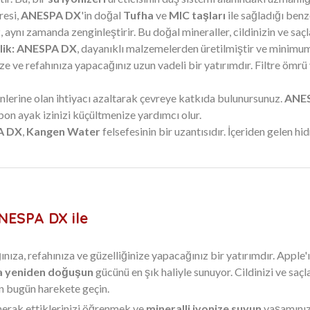
resi,
ANESPA DX
'in doğal
Tufha
ve
MIC taşları
ile sağladığı ben
nı zamanda zenginleştirir. Bu doğal mineraller, cildinizin ve saçlar
ik:
ANESPA DX
, dayanıklı malzemelerden üretilmiştir ve minimum
ize ve refahınıza yapacağınız uzun vadeli bir yatırımdır. Filtre ömrü v
nlerine olan ihtiyacı azaltarak çevreye katkıda bulunursunuz.
ANE
rbon ayak izinizi küçültmenize yardımcı olur.
A DX
,
Kangen Water
felsefesinin bir uzantısıdır. İçeriden gelen h
ANESPA DX ile
ığınıza, refahınıza ve güzelliğinize yapacağınız bir yatırımdır. Apple
a yeniden doğuşun
gücünü en şık haliyle sunuyor. Cildinizi ve sa
n bugün harekete geçin.
erak ettiklerinizi öğrenmek ve
mineralli iyonize suyun
yaşamınızı