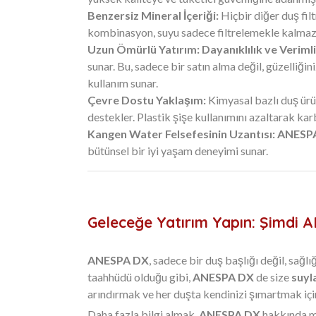
Benzersiz Mineral İçeriği:
Hiçbir diğer duş filt
kombinasyon, suyu sadece filtrelemekle kalmaz, ay
Uzun Ömürlü Yatırım: Dayanıklılık ve Verimlil
sunar. Bu, sadece bir satın alma değil, güzelliğin
kullanım sunar.
Çevre Dostu Yaklaşım:
Kimyasal bazlı duş ürü
destekler. Plastik şişe kullanımını azaltarak ka
Kangen Water Felsefesinin Uzantısı:
ANESP
bütünsel bir iyi yaşam deneyimi sunar.
Geleceğe Yatırım Yapın: Şimdi 
ANESPA DX
, sadece bir duş başlığı değil, sağl
taahhüdü olduğu gibi,
ANESPA DX
de size
suyl
arındırmak ve her duşta kendinizi şımartmak içi
Daha fazla bilgi almak,
ANESPA DX
hakkında m