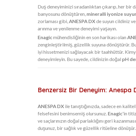
Duş deneyiminizi sıradanlıktan çıkarıp, her bir 
banyosunu dönüştüren,
mineralli iyonize suyu
zorlaması gibi,
ANESPA DX
de suyun cildiniz ve
arınma ve yenilenme deneyimi yaşayın.
Enagic
mühendisliğinin en son harikası olan
ANE
zenginleştirilmiş, güzellik suyuna dönüştürür. Bu
iyi hissetmenizi sağlayacak bir taahhüttür. Kimya
deneyimleyin. Bu sayede, cildinizin doğal
pH de
Benzersiz Bir Deneyim: Anespa D
ANESPA DX
ile tanıştığınızda, sadece en kalit
felsefesini benimsemiş olursunuz.
Enagic
'in tit
ve saçlarınızın doğal parlaklığını geri kazanma
duşunuz, bir sağlık ve güzellik ritüeline dönüşür.