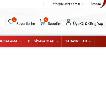
info@bilsarf.com.tr
İletişim
0
0
Favorilerim
Sepetim
Üye Ol & Giriş Yap
 KİRALAMA
BİLGİSAYARLAR
TARAYICILAR