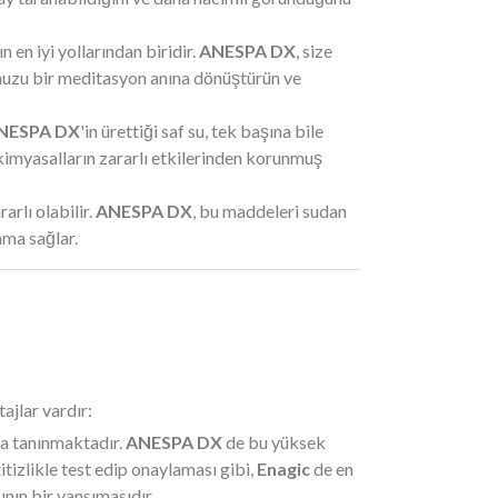
en iyi yollarından biridir.
ANESPA DX
, size
şunuzu bir meditasyon anına dönüştürün ve
NESPA DX
'in ürettiği saf su, tek başına bile
e kimyasalların zararlı etkilerinden korunmuş
arlı olabilir.
ANESPA DX
, bu maddeleri sudan
ama sağlar.
ajlar vardır:
nda tanınmaktadır.
ANESPA DX
de bu yüksek
itizlikle test edip onaylaması gibi,
Enagic
de en
ının bir yansımasıdır.