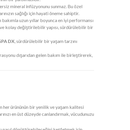
zersiz mineral infüzyonunu sunmaz. Bu özel
ınızın sağlığı için hayati öneme sahiptir.
 bakımla uzun yıllar boyunca en iyi performansı
e kolay değiştirilebilir yapısı, sürdürülebilir bir
SPA DX
, sürdürülebilir bir yaşam tarzını
idrasyonu dışarıdan gelen bakım ile birleştirerek,
'ın her ürününün bir yenilik ve yaşam kalitesi
çlarınızı en üst düzeyde canlandırmak, vücudunuzu
 nasıl dönüştürebileceğini keşfetmek için