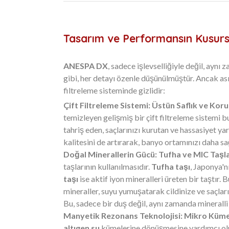
Tasarım ve Performansın Kusurs
ANESPA DX
, sadece işlevselliğiyle değil, ayn
gibi, her detayı özenle düşünülmüştür. Ancak as
filtreleme sisteminde gizlidir:
Çift Filtreleme Sistemi: Üstün Saflık ve Kor
temizleyen gelişmiş bir çift filtreleme sistemi b
tahriş eden, saçlarınızı kurutan ve hassasiyet yar
kalitesini de artırarak, banyo ortamınızı daha sağ
Doğal Minerallerin Gücü: Tufha ve MIC Taşla
taşlarının kullanılmasıdır.
Tufha taşı
, Japonya'
taşı
ise aktif iyon mineralleri üreten bir taştır. 
mineraller, suyu yumuşatarak cildinize ve saçları
Bu, sadece bir duş değil, aynı zamanda mineralli
Manyetik Rezonans Teknolojisi: Mikro Küme
altıgen su
kümelerine dönüşmesine yardımcı olu