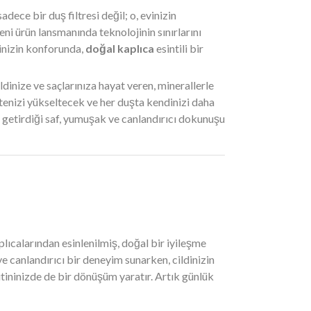
 sadece bir duş filtresi değil; o, evinizin
eni ürün lansmanında teknolojinin sınırlarını
vinizin konforunda,
doğal kaplıca
esintili bir
dinize ve saçlarınıza hayat veren, minerallerle
itenizi yükseltecek ve her duşta kendinizi daha
n getirdiği saf, yumuşak ve canlandırıcı dokunuşu
lıcalarından esinlenilmiş, doğal bir iyileşme
 ve canlandırıcı bir deneyim sunarken, cildinizin
tininizde de bir dönüşüm yaratır. Artık günlük