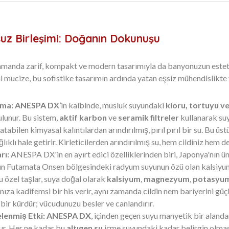
uz Birleşimi: Doğanın Dokunuşu
ı zamanda zarif, kompakt ve modern tasarımıyla da banyonuzun esteti
ıl mucize, bu sofistike tasarımın ardında yatan eşsiz mühendislik
uma:
ANESPA DX
’in kalbinde, musluk suyundaki
kloru, tortuyu ve
ulunur. Bu sistem,
aktif karbon
ve
seramik filtreler
kullanarak suy
atabilen kimyasal kalıntılardan arındırılmış, pırıl pırıl bir su. Bu ü
lıklı hale getirir. Kirleticilerden arındırılmış su, hem cildiniz hem d
rı:
ANESPA DX'in en ayırt edici özelliklerinden biri, Japonya'nın ün
nın Futamata Onsen bölgesindeki radyum suyunun özü olan kalsiyum 
Bu özel taşlar, suya doğal olarak
kalsiyum
,
magnezyum
,
potasyu
nıza kadifemsi bir his verir, aynı zamanda cildin nem bariyerini güçl
 bir kürdür; vücudunuzu besler ve canlandırır.
lenmiş Etki:
ANESPA DX
, içinden geçen suyu manyetik bir alanda
r. Her ne kadar bu
altıgen su
içme suyundaki kadar belirgin olma