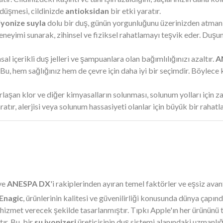
 düşmesi, cildinizde
antioksidan
bir etki yaratır.
iyonize suyla
dolu bir duş, günün yorgunluğunu üzerinizden atmanın 
a deneyimi sunarak, zihinsel ve fiziksel rahatlamayı teşvik eder. Du
al içerikli duş jelleri ve şampuanlara olan bağımlılığınızı azaltır.
A
r. Bu, hem sağlığınız hem de çevre için daha iyi bir seçimdir. Böylec
aşan klor ve diğer kimyasalların solunması, solunum yolları için zar
atır, alerjisi veya solunum hassasiyeti olanlar için büyük bir rahatl
ve
ANESPA DX
'i rakiplerinden ayıran temel faktörler ve eşsiz avant
Enagic
, ürünlerinin kalitesi ve güvenilirliği konusunda dünya çapı
z hizmet verecek şekilde tasarlanmıştır. Tıpkı Apple'ın her ürününü t
ır. Bu, bir
su iyonizeri
üreticisinin duş sistemi alanındaki uzmanlığ