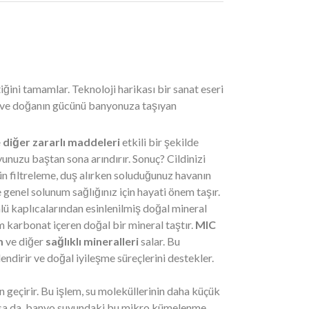
ğini tamamlar. Teknoloji harikası bir sanat eseri
te ve doğanın gücünü banyonuza taşıyan
 diğer zararlı maddeleri
etkili bir şekilde
unuzu baştan sona arındırır. Sonuç? Cildinizi
stün filtreleme, duş alırken soluduğunuz havanın
e genel solunum sağlığınız için hayati önem taşır.
lü kaplıcalarından esinlenilmiş doğal mineral
karbonat içeren doğal bir mineral taştır.
MIC
m
ve diğer
sağlıklı mineralleri
salar. Bu
endirir ve doğal iyileşme süreçlerini destekler.
n geçirir. Bu işlem, su moleküllerinin daha küçük
sa da, banyo suyundaki bu mikro kümelenme,