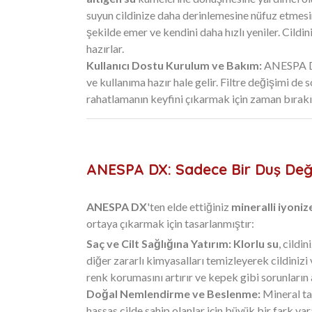
suyun cildinize daha derinlemesine nüfuz etmesini
şekilde emer ve kendini daha hızlı yeniler. Cildi
hazırlar.
Kullanıcı Dostu Kurulum ve Bakım:
ANESPA DX,
ve kullanıma hazır hale gelir. Filtre değişimi de
rahatlamanın keyfini çıkarmak için zaman bırakı
ANESPA DX: Sadece Bir Duş Değil,
ANESPA DX
'ten elde ettiğiniz
mineralli iyoniz
ortaya çıkarmak için tasarlanmıştır:
Saç ve Cilt Sağlığına Yatırım:
Klorlu su
, cildi
diğer zararlı kimyasalları temizleyerek cildinizi
renk korumasını artırır ve kepek gibi sorunların 
Doğal Nemlendirme ve Beslenme:
Mineral taş
hassas cilde sahip olanlar için büyük bir fark yar