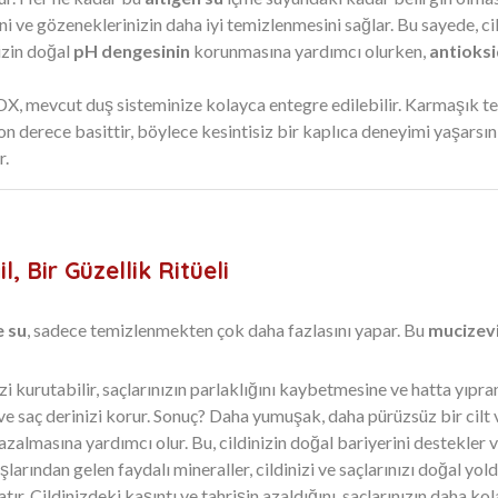
 ve gözeneklerinizin daha iyi temizlenmesini sağlar. Bu sayede, cildi
nizin doğal
pH dengesinin
korunmasına yardımcı olurken,
antioks
 mevcut duş sisteminize kolayca entegre edilebilir. Karmaşık tes
 son derece basittir, böylece kesintisiz bir kaplıca deneyimi yaşars
r.
 Bir Güzellik Ritüeli
e su
, sadece temizlenmekten çok daha fazlasını yapar. Bu
mucizevi
nizi kurutabilir, saçlarınızın parlaklığını kaybetmesine ve hatta yıpr
 ve saç derinizi korur. Sonuç? Daha yumuşak, daha pürüzsüz bir cilt 
azalmasına yardımcı olur. Bu, cildinizin doğal bariyerini destekler 
larından gelen faydalı mineraller, cildinizi ve saçlarınızı doğal yol
atır. Cildinizdeki kaşıntı ve tahrişin azaldığını, saçlarınızın daha 