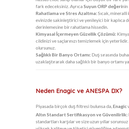
fark edeceksiniz. Ayrıca
Suyun ORP değeri
nin
Rahatlama ve Stres Azaltma:
Sıcak, mineralli
evinizde sakinleştirici ve yenileyici bir kaplıc
derinlemesine bir rahatlama hissedin.
Kimyasal İçermeyen Güzellik Çözümü:
Kimyas
cildinizi ve saçlarınızı temizlemek için yeterlidi
olursunuz.
Sağlıklı Bir Banyo Ortamı:
Duş sırasında buharl
uzaklaştırarak daha sağlıklı bir banyo ortamı yar
Neden Enagic ve ANESPA DX?
Piyasada birçok duş filtresi bulunsa da,
Enagic
Altın Standart Sertifikasyon ve Güvenilirlik:
standartları karşılar ve size uzun yıllar sorunsu
yüksek kaliteye ve tüketici güvenliğine adanmışt