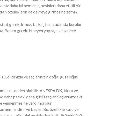
niz daha iyi nemlenir, besinleri daha etkili bir
idan
özelliklerin de devreye girmesine zemin
isat gerektirmez; birkaç basit adımda kurulur
ınız. Bakım gerektirmeyen yapısı, size sadece
 su
, cildinizin ve saçlarınızın doğal güzelliğini
anmasına neden olabilir.
ANESPA DX
, kloru ve
ve daha parlak, daha güçlü saçlar. Saçlarınızdaki
ve yenilenmesine yardımcı olur.
dan nemlendirir ve besler. Bu, özellikle kuru ve
kolay taranabildiğini ve daha hacimli göründüğünü