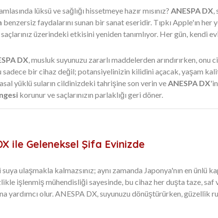
damlasında lüksü ve sağlığı hissetmeye hazır mısınız?
ANESPA DX
,
n
benzersiz faydalarını sunan bir sanat eseridir. Tıpkı Apple'ın her y
 saçlarınız üzerindeki etkisini yeniden tanımlıyor. Her gün, kendi e
SPA DX
, musluk suyunuzu zararlı maddelerden arındırırken, onu cil
 sadece bir cihaz değil; potansiyelinizin kilidini açacak, yaşam kal
sal yüklü suların cildinizdeki tahrişine son verin ve
ANESPA DX
'i
ngesi
korunur ve saçlarınızın parlaklığı geri döner.
X ile Geleneksel Şifa Evinizde
eli suya ulaşmakla kalmazsınız; aynı zamanda Japonya'nın en ünlü kap
izlikle işlenmiş mühendisliği sayesinde, bu cihaz her duşta taze, saf
sına yardımcı olur. ANESPA DX, suyunuzu dönüştürürken, güzellik ru