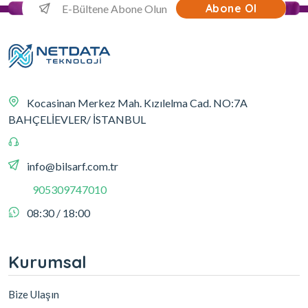
Abone Ol
Kocasinan Merkez Mah. Kızılelma Cad. NO:7A
BAHÇELİEVLER/ İSTANBUL
info@bilsarf.com.tr
905309747010
08:30 / 18:00
Kurumsal
Bize Ulaşın