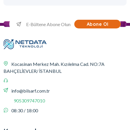
Abone Ol
Kocasinan Merkez Mah. Kızılelma Cad. NO:7A
BAHÇELİEVLER/ İSTANBUL
info@bilsarf.com.tr
905309747010
08:30 / 18:00