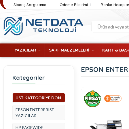
Sipariş Sorgulama
Ödeme Bildirimi
Banka Hesaplar
YAZICILAR
SARF MALZEMELERİ
KART & BASK
EPSON ENTERP
Kategoriler
ÜST KATEGORİYE DÖN
EPSON ENTERPRISE
YAZICILAR
HP PAGEWIDE