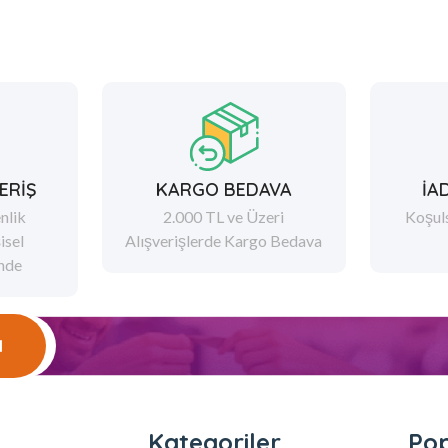
ERİŞ
KARGO BEDAVA
İA
nlik
2.000 TL ve Üzeri
Koşul
şisel
Alışverişlerde Kargo Bedava
ende
l
l
Kategoriler
Pop