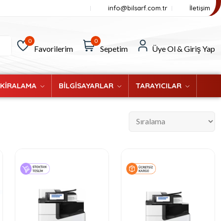
info@bilsarf.com.tr
İletişim
0
0
Favorilerim
Sepetim
Üye Ol & Giriş Yap
 KİRALAMA
BİLGİSAYARLAR
TARAYICILAR