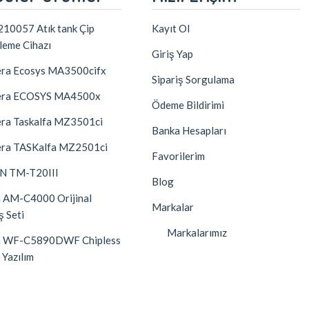
10057 Atık tank Çip
Kayıt Ol
leme Cihazı
Giriş Yap
ra Ecosys MA3500cifx
Sipariş Sorgulama
era ECOSYS MA4500x
Ödeme Bildirimi
ra Taskalfa MZ3501ci
Banka Hesapları
ra TASKalfa MZ2501ci
Favorilerim
N TM-T20III
Blog
 AM-C4000 Orijinal
Markalar
ş Seti
Markalarımız
n WF-C5890DWF Chipless
 Yazılım