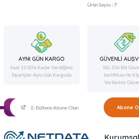
Ürün Sayısı :
7
AYNI GÜN KARGO
GÜVENLİ ALIŞV
Saat 12:00'a Kadar Verdiğiniz
SSL 256 Bit Güve
Siparişler Aynı Gün Kargoda
Sertifikası ile Ki
Verileriniz Güv
Abone O
Kurumsa