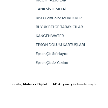
RICOH YAZICILAR
TANK SİSTEMLERİ
RISO ComColor MÜREKKEP
BÜYÜK BELGE TARAYICILAR
KANGEN WATER
EPSON DOLUM KARTUŞLARI
Epson Çip Sıfırlayıcı
Epson Çipsiz Yazılım
Bu site,
ile hazırlanmıştır.
Alaturka Dijital
AD Alışveriş