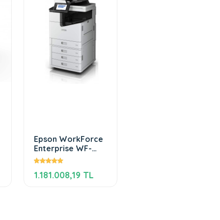
Epson WorkForce
Enterprise WF-
C17590 D4TWF
1.181.008,19 TL