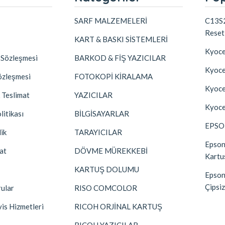
SARF MALZEMELERİ
C13S2
Reset
KART & BASKI SİSTEMLERİ
Kyoce
k Sözleşmesi
BARKOD & FİŞ YAZICILAR
Kyoc
özleşmesi
FOTOKOPİ KİRALAMA
Kyoce
 Teslimat
YAZICILAR
Kyoce
litikası
BİLGİSAYARLAR
EPSO
lik
TARAYICILAR
Epson
at
DÖVME MÜREKKEBİ
Kartu
KARTUŞ DOLUMU
Epso
Çipsiz
rular
RISO COMCOLOR
vis Hizmetleri
RICOH ORJİNAL KARTUŞ