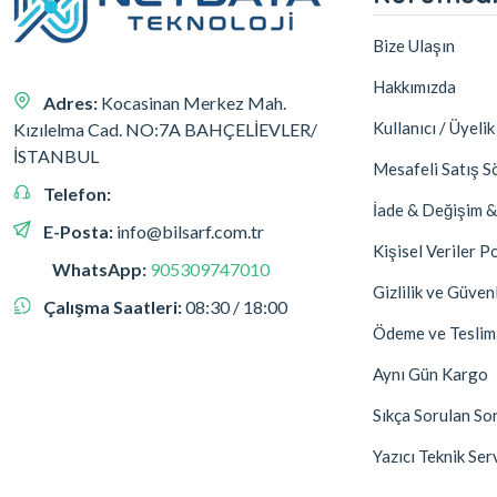
Bize Ulaşın
Hakkımızda
Adres:
Kocasinan Merkez Mah.
Kullanıcı / Üyeli
Kızılelma Cad. NO:7A BAHÇELİEVLER/
İSTANBUL
Mesafeli Satış S
Telefon:
İade & Değişim &
E-Posta:
info@bilsarf.com.tr
Kişisel Veriler Po
WhatsApp:
905309747010
Gizlilik ve Güven
Çalışma Saatleri:
08:30 / 18:00
Ödeme ve Teslim
Aynı Gün Kargo
Sıkça Sorulan So
Yazıcı Teknik Ser