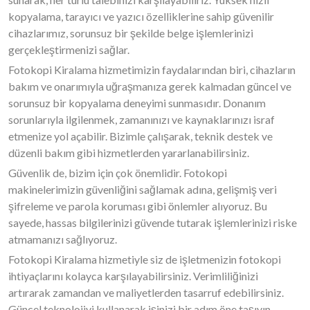
kopyalama, tarayıcı ve yazıcı özelliklerine sahip güvenilir
cihazlarımız, sorunsuz bir şekilde belge işlemlerinizi
gerçekleştirmenizi sağlar.
Fotokopi Kiralama hizmetimizin faydalarından biri, cihazların
bakım ve onarımıyla uğraşmanıza gerek kalmadan güncel ve
sorunsuz bir kopyalama deneyimi sunmasıdır. Donanım
sorunlarıyla ilgilenmek, zamanınızı ve kaynaklarınızı israf
etmenize yol açabilir. Bizimle çalışarak, teknik destek ve
düzenli bakım gibi hizmetlerden yararlanabilirsiniz.
Güvenlik de, bizim için çok önemlidir. Fotokopi
makinelerimizin güvenliğini sağlamak adına, gelişmiş veri
şifreleme ve parola koruması gibi önlemler alıyoruz. Bu
sayede, hassas bilgilerinizi güvende tutarak işlemlerinizi riske
atmamanızı sağlıyoruz.
Fotokopi Kiralama hizmetiyle siz de işletmenizin fotokopi
ihtiyaçlarını kolayca karşılayabilirsiniz. Verimliliğinizi
artırarak zamandan ve maliyetlerden tasarruf edebilirsiniz.
Güncel teknolojiyi kullanarak işinizi bir adım öne taşıyın.