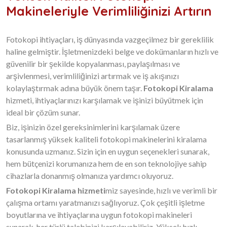
Makineleriyle Verimliliğinizi Artırın
Fotokopi ihtiyaçları, iş dünyasında vazgeçilmez bir gereklilik
haline gelmiştir. İşletmenizdeki belge ve dokümanların hızlı ve
güvenilir bir şekilde kopyalanması, paylaşılması ve
arşivlenmesi, verimliliğinizi artırmak ve iş akışınızı
kolaylaştırmak adına büyük önem taşır.
Fotokopi Kiralama
hizmeti, ihtiyaçlarınızı karşılamak ve işinizi büyütmek için
ideal bir çözüm sunar.
Biz, işinizin özel gereksinimlerini karşılamak üzere
tasarlanmış yüksek kaliteli fotokopi makinelerini kiralama
konusunda uzmanız. Sizin için en uygun seçenekleri sunarak,
hem bütçenizi korumanıza hem de en son teknolojiye sahip
cihazlarla donanmış olmanıza yardımcı oluyoruz.
Fotokopi Kiralama hizmeti
miz sayesinde, hızlı ve verimli bir
çalışma ortamı yaratmanızı sağlıyoruz. Çok çeşitli işletme
boyutlarına ve ihtiyaçlarına uygun fotokopi makineleri
sunarak, her türlü talebinizi karşılayabiliriz. Yüksek hızlı