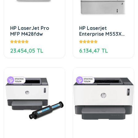
HP LaserJet Pro
HP Laserjet
MFP M428fdw
Enterprise M553X
(B5L26A) Renkli
Lazer Yazıcı
23.454,05 TL
6.134,47 TL