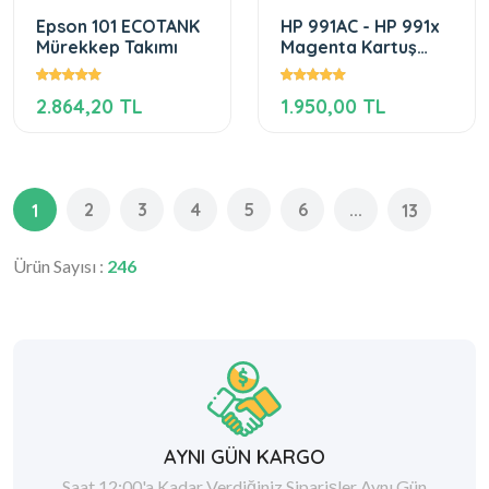
Epson 101 ECOTANK
HP 991AC - HP 991x
Mürekkep Takımı
Magenta Kartuş
Dolumu
2.864,20 TL
1.950,00 TL
2
3
4
5
6
...
1
13
Ürün Sayısı :
246
AYNI GÜN KARGO
Saat 12:00'a Kadar Verdiğiniz Siparişler Aynı Gün