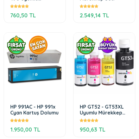
Mürekkep Takımı
760,50 TL
2.549,14 TL
HP 991AC - HP 991x
HP GT52 - GT53XL
Cyan Kartuş Dolumu
Uyumlu Mürekkep
Seti
1.950,00 TL
950,63 TL