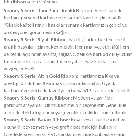
bir
ribbon
yelpazesi sunar:
Seaory S Serisi Tam Panel Renkli Ribbon:
Renkli kimlik
kartları, personel kartları ve fotoğraflı kartlar için idealdir.
Yüksek kaliteli renkli baskılar sunarak kartlarınızın çekici ve
profesyonel görünmesini sağlar.
Seaory S Serisi Siyah Ribbon:
Metin, barkod ve tek renkli
grafik baskıları için mükemmeldir. Hem maliyet etkinliği hem
de netlik açısından avantaj sağlar. Özellikle barkod okuyucular
tarafından kolayca taranabilen siyah-beyaz kartlar için
vazgeçilmezdir.
Seaory S Serisi Altın Gold Ribbon:
Kartlarınıza lüks ve
prestijli bir dokunuş katmak için tasarlanmıştır. Üyelik
kartları, özel etkinlik davetiyeleri veya VIP kartlar için idealdir.
Seaory S Serisi Gümüş Ribbon:
Modern ve zarif bir
görünüm arayanlar için mükemmel bir seçenektir. Genellikle
metalik efektli logolar veya güvenlik özellikleri için kullanılır.
Seaory S Serisi Beyaz Ribbon:
Koyu renkli kartlara net ve
okunaklı beyaz metin veya grafik basmak için kullanılır.
Özellikle koyu renkli PVC kartlar üzerinde kontrast yaratır.