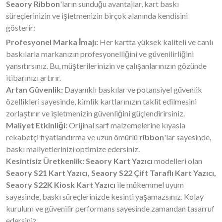
Seaory Ribbon
'ların sunduğu avantajlar, kart baskı
süreçlerinizin ve işletmenizin birçok alanında kendisini
gösterir:
Profesyonel Marka İmajı:
Her kartta yüksek kaliteli ve canlı
baskılarla markanızın profesyonelliğini ve güvenilirliğini
yansıtırsınız. Bu, müşterilerinizin ve çalışanlarınızın gözünde
itibarınızı artırır.
Artan Güvenlik:
Dayanıklı baskılar ve potansiyel güvenlik
özellikleri sayesinde, kimlik kartlarınızın taklit edilmesini
zorlaştırır ve işletmenizin güvenliğini güçlendirirsiniz.
Maliyet Etkinliği:
Orijinal sarf malzemelerine kıyasla
rekabetçi fiyatlandırma ve uzun ömürlü
ribbon
'lar sayesinde,
baskı maliyetlerinizi optimize edersiniz.
Kesintisiz Üretkenlik:
Seaory Kart Yazıcı
modelleri olan
Seaory S21 Kart Yazıcı, Seaory S22 Çift Taraflı Kart Yazıcı,
Seaory S22K Kiosk Kart Yazıcı
ile mükemmel uyum
sayesinde, baskı süreçlerinizde kesinti yaşamazsınız. Kolay
kurulum ve güvenilir performans sayesinde zamandan tasarruf
edersiniz.