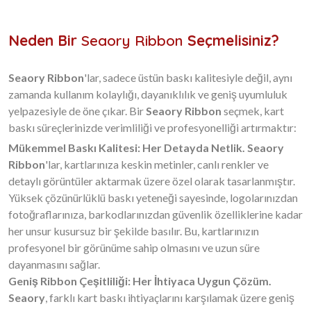
Neden Bir
Seaory Ribbon
Seçmelisiniz?
Seaory Ribbon
'lar, sadece üstün baskı kalitesiyle değil, aynı
zamanda kullanım kolaylığı, dayanıklılık ve geniş uyumluluk
yelpazesiyle de öne çıkar. Bir
Seaory Ribbon
seçmek, kart
baskı süreçlerinizde verimliliği ve profesyonelliği artırmaktır:
Mükemmel Baskı Kalitesi: Her Detayda Netlik.
Seaory
Ribbon
'lar, kartlarınıza keskin metinler, canlı renkler ve
detaylı görüntüler aktarmak üzere özel olarak tasarlanmıştır.
Yüksek çözünürlüklü baskı yeteneği sayesinde, logolarınızdan
fotoğraflarınıza, barkodlarınızdan güvenlik özelliklerine kadar
her unsur kusursuz bir şekilde basılır. Bu, kartlarınızın
profesyonel bir görünüme sahip olmasını ve uzun süre
dayanmasını sağlar.
Geniş Ribbon Çeşitliliği: Her İhtiyaca Uygun Çözüm.
Seaory
, farklı kart baskı ihtiyaçlarını karşılamak üzere geniş