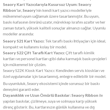
Seaory Kart Yazıcılarıyla Kusursuz Uyum:
Seaory
Ribbon
'lar,
Seaory
'nin kendi kart yazıcı modelleriyle
mükemmel uyum sağlamak üzere tasarlanmıştır. Bu uyum,
baskı kafasının ömrünü uzatır, mürekkep israfını azaltır ve her
zaman tutarlı, yüksek kaliteli sonuçlar almanızı sağlar. Uyumlu
modeller arasında:
Seaory S21 Kart Yazıcı:
Tek taraflı baskı ihtiyaçları için ideal,
kompakt ve kullanımı kolay bir model.
Seaory S22 Çift Taraflı Kart Yazıcı:
Çift taraflı kimlik
kartları ve personel kartları gibi daha karmaşık baskı projeleri
için mükemmel bir çözüm.
Seaory S22K Kiosk Kart Yazıcı: Kendinden servis kioskları ve
özel uygulamalar için tasarlanmış, entegre edilebilir bir model.
Bu uyumluluk, Seaory ekosistemi içinde sorunsuz bir baskı
deneyimi garanti eder.
Dayanıklılık ve Uzun Ömürlü Baskılar:
Seaory Ribbon
ile
yapılan baskılar, çizilmeye, suya ve solmaya karşı yüksek
direnç gösterir. Bu, kartlarınızın günlük kullanıma ve dış