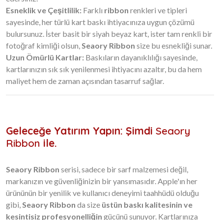
Esneklik ve Çeşitlilik:
Farklı
ribbon
renkleri ve tipleri
sayesinde, her türlü kart baskı ihtiyacınıza uygun çözümü
bulursunuz. İster basit bir siyah beyaz kart, ister tam renkli bir
fotoğraf kimliği olsun,
Seaory Ribbon
size bu esnekliği sunar.
Uzun Ömürlü Kartlar:
Baskıların dayanıklılığı sayesinde,
kartlarınızın sık sık yenilenmesi ihtiyacını azaltır, bu da hem
maliyet hem de zaman açısından tasarruf sağlar.
Geleceğe Yatırım Yapın: Şimdi
Seaory
Ribbon
ile.
Seaory Ribbon
serisi, sadece bir sarf malzemesi değil,
markanızın ve güvenliğinizin bir yansımasıdır. Apple'ın her
ürününün bir yenilik ve kullanıcı deneyimi taahhüdü olduğu
gibi,
Seaory Ribbon
da size
üstün baskı kalitesinin ve
kesintisiz profesyonelliğin
gücünü sunuyor. Kartlarınıza