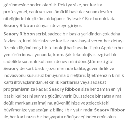
görünmesine neden olabilir. Peki ya size, her kartta
profesyonel, canlı ve uzun ömürlü baskılar sunan devrim
niteliğinde bir çözüm olduğunu söylesek? İşte bu noktada,
Seaory Ribbon
dünyası devreye giriyor.
Seaory Ribbon
serisi, sadece bir baskı şeridinden çok daha
fazlası; o, kimliklerinize ve kartlarınıza hayat veren, her detayı
özenle düşünülmüş bir teknoloji harikasıdır. Tıpkı Apple'ın her
yeni ürün inovasyonunda, karmaşık teknolojiyi sezgisel bir
sadelikle sunarak kullanıcı deneyimini dönüştürmesi gibi,
Seaory
de kart baskı çözümlerinde kalite, güvenilirlik ve
inovasyonu kusursuz bir uyumla birleştirir. İşletmenizin kimlik
kartı ihtiyaçlarından, etkinlik kartlarına veya sadakat
programlarınıza kadar,
Seaory Ribbon
size her zaman en iyi
baskı kalitesini sunma gücünü verir. Bu, sadece bir satın alma
değil; markanızın imajına, güvenliğinize ve gelecekteki
büyümenize yapacağınız bilinçli bir yatırımdır.
Seaory Ribbon
ile, her kartınızın bir başyapıta dönüşeceğinden emin olun.