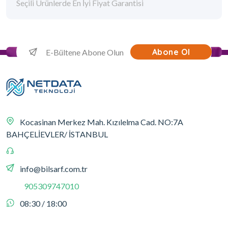
Seçili Ürünlerde En İyi Fiyat Garantisi
Abone Ol
Kocasinan Merkez Mah. Kızılelma Cad. NO:7A
BAHÇELİEVLER/ İSTANBUL
info@bilsarf.com.tr
905309747010
08:30 / 18:00