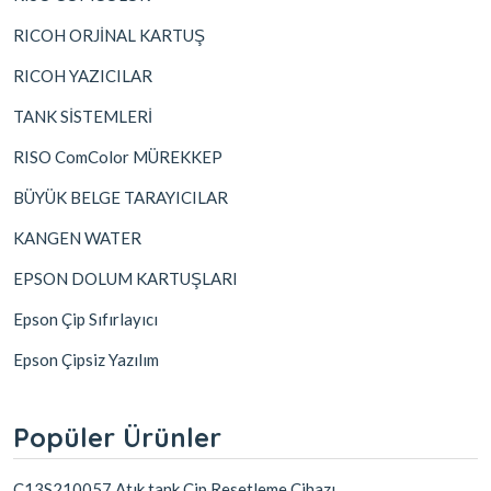
RICOH ORJİNAL KARTUŞ
RICOH YAZICILAR
TANK SİSTEMLERİ
RISO ComColor MÜREKKEP
BÜYÜK BELGE TARAYICILAR
KANGEN WATER
EPSON DOLUM KARTUŞLARI
Epson Çip Sıfırlayıcı
Epson Çipsiz Yazılım
Popüler Ürünler
C13S210057 Atık tank Çip Resetleme Cihazı