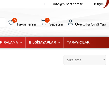
info@bilsarf.com.tr
İletişim
0
0
Favorilerim
Sepetim
Üye Ol & Giriş Yap
 KİRALAMA
BİLGİSAYARLAR
TARAYICILAR