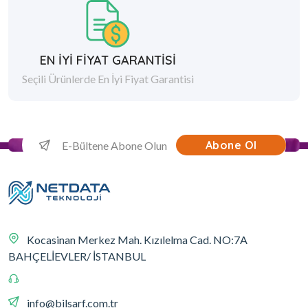
EN İYİ FİYAT GARANTİSİ
Seçili Ürünlerde En İyi Fiyat Garantisi
Abone Ol
Kocasinan Merkez Mah. Kızılelma Cad. NO:7A
BAHÇELİEVLER/ İSTANBUL
info@bilsarf.com.tr