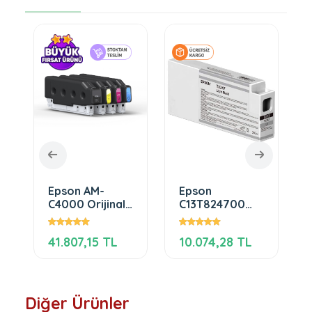
Epson AM-
Epson
C4000 Orijinal
C13T824700
Kartuş Seti
Light Black
Ultrachrome
41.807,15 TL
10.074,28 TL
HDX 350ml
Kartuş
Diğer Ürünler