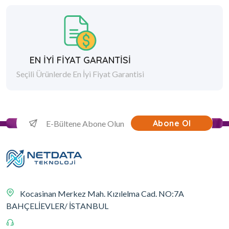
EN İYİ FİYAT GARANTİSİ
Seçili Ürünlerde En İyi Fiyat Garantisi
Abone Ol
Kocasinan Merkez Mah. Kızılelma Cad. NO:7A
BAHÇELİEVLER/ İSTANBUL