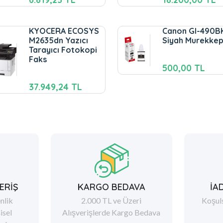
KYOCERA ECOSYS
Canon GI-490B
M2635dn Yazıcı
Siyah Murekke
Tarayıcı Fotokopi
Faks
500,00 TL
37.949,24 TL
ERİŞ
KARGO BEDAVA
İA
nlik
2.000 TL ve Üzeri
Koşul
şisel
Alışverişlerde Kargo Bedava