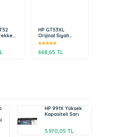
T52
HP GT53XL
ürekkep
Orijinal Siyah
Mürekkep
TL
668,65 TL
o
HP 991X Yüksek
Kapasiteli Sarı
i
5.970,05 TL