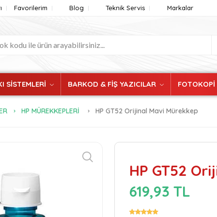
ı
Favorilerim
Blog
Teknik Servis
Markalar
I SİSTEMLERİ
BARKOD & FİŞ YAZICILAR
FOTOKOPİ
ER
HP MÜREKKEPLERİ
HP GT52 Orijinal Mavi Mürekkep
HP GT52 Ori
619,93 TL