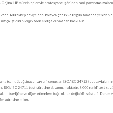
in. Orijinal HP mürekkepleriyle profesyonel görünen canlı pazarlama malzem
 verin. Mürekkep seviyelerini kolayca görün ve uygun zamanda yeniden d
rsuz çalıştığını bildiğinizden endişe duymadan baskı alın.
talama (camgöbeği/macenta/sarı) sonuçları ISO/IEC 24712 test sayfalarının
. ISO/IEC 24711 test sürecine dayanmamaktadır. 8.000 renkli test sayfas
aların içeriğine ve diğer etkenlere bağlı olarak değişiklik gösterir. Dolum 
es adresine bakın.