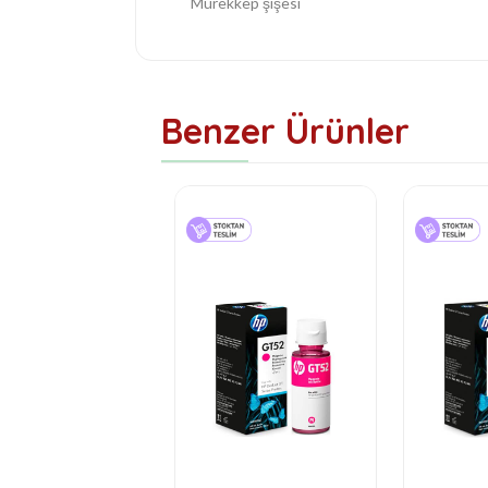
Mürekkep şişesi
Benzer Ürünler