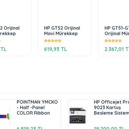
 Orijinal
HP GT52 Orijinal
HP GT51-G
ürekkep
Mavi Mürekkep
Orijinal M
Seti
 TL
619,93 TL
2.367,01 
POINTMAN YMCKO
HP Officejet Pr
- Half -Panel
9023 Kartuş
COLOR Ribbon
Besleme Sistem
6.819,23 TL
18.200,00 TL