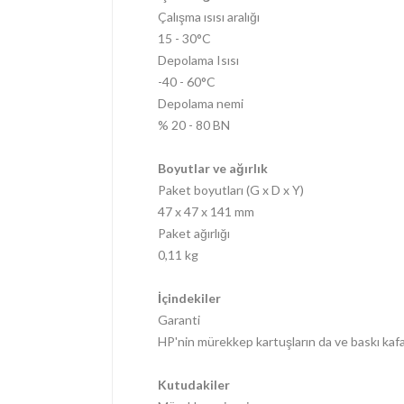
Çalışma ısısı aralığı
15 - 30°C
Depolama Isısı
-40 - 60°C
Depolama nemi
% 20 - 80 BN
Boyutlar ve ağırlık
Paket boyutları (G x D x Y)
47 x 47 x 141 mm
Paket ağırlığı
0,11 kg
İçindekiler
Garanti
HP'nin mürekkep kartuşların da ve baskı kafal
Kutudakiler