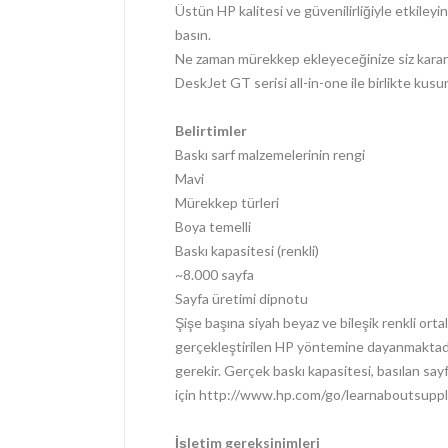
Üstün HP kalitesi ve güvenilirliğiyle etkiley
basın.
Ne zaman mürekkep ekleyeceğinize siz karar
DeskJet GT serisi all-in-one ile birlikte kusu
Belirtimler
Baskı sarf malzemelerinin rengi
Mavi
Mürekkep türleri
Boya temelli
Baskı kapasitesi (renkli)
~8.000 sayfa
Sayfa üretimi dipnotu
Şişe başına siyah beyaz ve bileşik renkli or
gerçekleştirilen HP yöntemine dayanmaktadır
gerekir. Gerçek baskı kapasitesi, basılan sayf
için http://www.hp.com/go/learnaboutsuppli
İşletim gereksinimleri