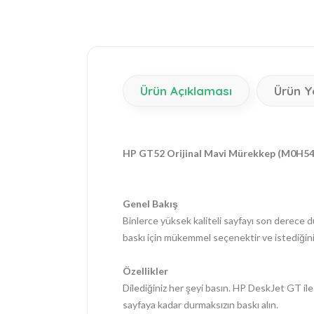
Ürün Açıklaması
Ürün Y
HP GT52 Orijinal Mavi Mürekkep (M0H5
Genel Bakış
Binlerce yüksek kaliteli sayfayı son derece d
baskı için mükemmel seçenektir ve istediğin
Özellikler
Dilediğiniz her şeyi basın. HP DeskJet GT il
sayfaya kadar durmaksızın baskı alın.