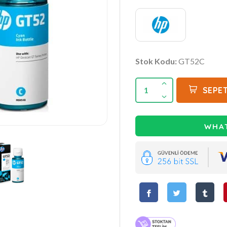
Stok Kodu:
GT52C
1
SEPET
WHAT