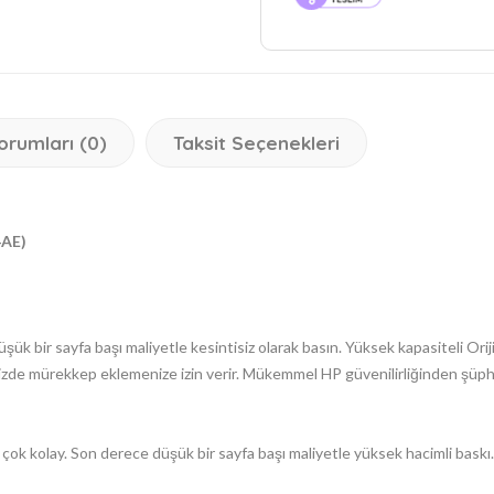
orumları (0)
Taksit Seçenekleri
4AE)
üşük bir sayfa başı maliyetle kesintisiz olarak basın. Yüksek kapasiteli Or
izde mürekkep eklemenize izin verir. Mükemmel HP güvenilirliğinden şüph
e çok kolay. Son derece düşük bir sayfa başı maliyetle yüksek hacimli bask