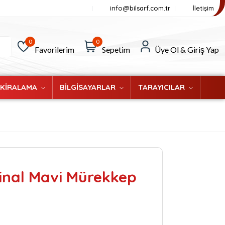
info@bilsarf.com.tr
İletişim
0
0
Favorilerim
Sepetim
Üye Ol & Giriş Yap
 KİRALAMA
BİLGİSAYARLAR
TARAYICILAR
jinal Mavi Mürekkep