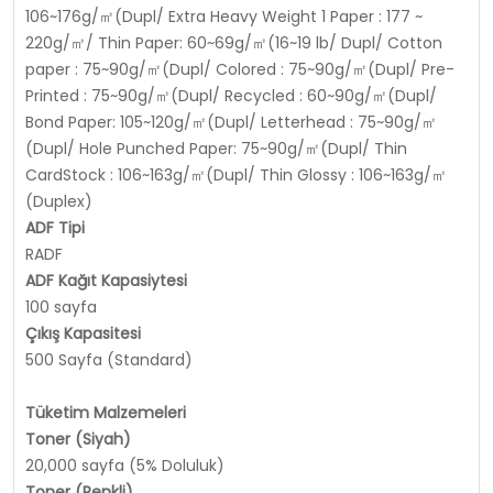
106~176g/㎡(Dupl/ Extra Heavy Weight 1 Paper : 177 ~
220g/㎡/ Thin Paper: 60~69g/㎡(16~19 lb/ Dupl/ Cotton
paper : 75~90g/㎡(Dupl/ Colored : 75~90g/㎡(Dupl/ Pre-
Printed : 75~90g/㎡(Dupl/ Recycled : 60~90g/㎡(Dupl/
Bond Paper: 105~120g/㎡(Dupl/ Letterhead : 75~90g/㎡
(Dupl/ Hole Punched Paper: 75~90g/㎡(Dupl/ Thin
CardStock : 106~163g/㎡(Dupl/ Thin Glossy : 106~163g/㎡
(Duplex)
ADF Tipi
RADF
ADF Kağıt Kapasiytesi
100 sayfa
Çıkış Kapasitesi
500 Sayfa (Standard)
Tüketim Malzemeleri
Toner (Siyah)
20,000 sayfa (5% Doluluk)
Toner (Renkli)