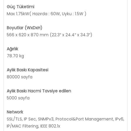
Güç Tüketimi
Max 1.75kW( Hazırda : 60W, Uyku : 1.5W )
Boyutlar (WxDxH)
566 x 620 x 870 mm (22.3″ x 24.4″ x 34.3″)
Ağırlık
78.70 kg
Aylık Baskı Kapasitesi
80000 sayfa
Aylık Baskı Hacmi Tavsiye edilen
5000 sayfa
Network
SSL/TLS, IP Sec, SNMPv3, Protocol&Port Management, IPv6,
IP/MAC Filtering, IEEE 802.1x