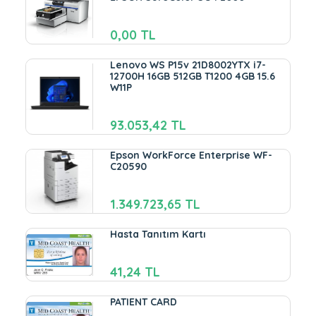
0,00 TL
Lenovo WS P15v 21D8002YTX i7-
12700H 16GB 512GB T1200 4GB 15.6
W11P
93.053,42 TL
Epson WorkForce Enterprise WF-
C20590
1.349.723,65 TL
Hasta Tanıtım Kartı
41,24 TL
PATIENT CARD