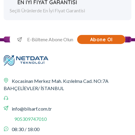
EN İYİ FİYAT GARANTİSİ
Seçili Ürünlerde En İyi Fiyat Garantisi
Abone Ol
Kocasinan Merkez Mah. Kızılelma Cad. NO:7A
BAHÇELİEVLER/ İSTANBUL
info@bilsarf.com.tr
905309747010
08:30 / 18:00