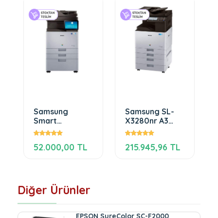
Samsung
Samsung SL-
Smart
X3280nr A3
MultiXpress
Renkli Çok
X7600LX
Fonksiyonlu
52.000,00 TL
215.945,96 TL
Diğer Ürünler
EPSON SureColor SC-F2000