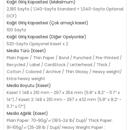
Kağıt Giriş Kapasitesi (Maksimum)
2,180 Sayfa ( 1,140-Sayfa Standard + 1,040-Sayfa Optional
DCF)
Kağıt Giriş Kapasitesi (Çok amaçlı kaset)
100 Sayfa
Kağıt Giriş Kapasitesi (Diğer Opsiyonlar)
520-Sayfa Opsiyonel Kaset x 2
Media Türü (Kaset)
Plain Paper / Thin Paper / Bond / Punched / Pre-Printed /
Recycled / Label / CardStock / Letterhead / Thick /
Cotton / Colored / Archive / Thin Glossy / Heavy weight/
Extra heavy weight
Media Boyutu (Kaset)
Kaset 1: 148 x 210 mm ~ 297 x 354 mm (5.8″ x 8.2″ ~ 11.7″ x
14″) / Kaset 2: 148 x 210 mm ~ 297 x 432 mm (5.8″ x 8.2″ ~
11.7″ x 17″)
Media Ağırlık (Kaset)
Plain Paper: 70~90g/㎡(18.5~24 lb/ Dupl/ Thick Paper:
91~105g/㎡(25~28 lb / Dupl/ Heavy Weight Paper :