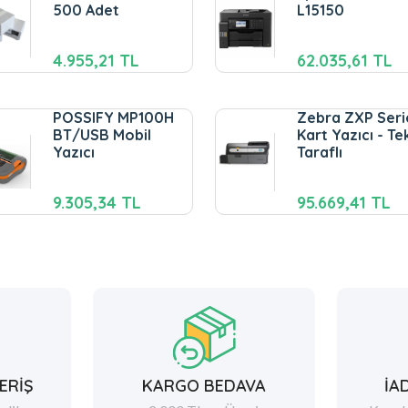
500 Adet
L15150
4.955,21 TL
62.035,61 TL
POSSIFY MP100H
Zebra ZXP Seri
BT/USB Mobil
Kart Yazıcı - Te
Yazıcı
Taraflı
9.305,34 TL
95.669,41 TL
ERİŞ
KARGO BEDAVA
İA