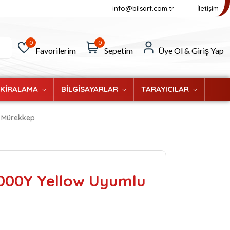
info@bilsarf.com.tr
İletişim
0
0
Favorilerim
Sepetim
Üye Ol & Giriş Yap
 KİRALAMA
BİLGİSAYARLAR
TARAYICILAR
u Mürekkep
000Y Yellow Uyumlu