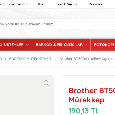
ı
Favorilerim
Blog
Teknik Servis
Markalar
I SİSTEMLERİ
BARKOD & FİŞ YAZICILAR
FOTOKOPİ
R
BROTHER MÜREKKEPLER
Brother BT5000Y Yellow Uyuml
Brother BT5
Mürekkep
190,13 TL