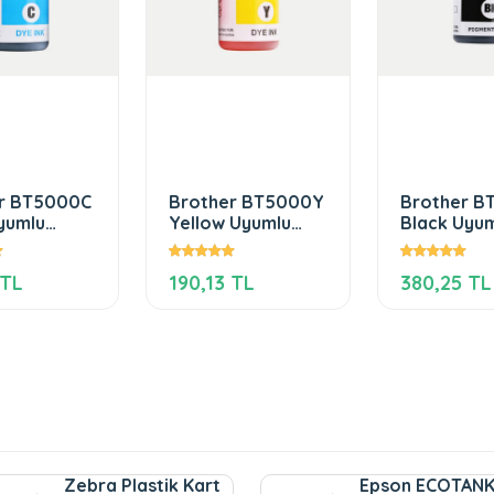
r BT5000C
Brother BT5000Y
Brother B
yumlu
Yellow Uyumlu
Black Uyu
kep
Mürekkep
Mürekkep
 TL
190,13 TL
380,25 TL
Zebra Plastik Kart
Epson ECOTAN