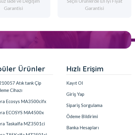
suz İade ve Değişim
Seçili Ürünlerde En İyi Fiyat
Garantisi
Garantisi
üler Ürünler
Hızlı Erişim
10057 Atık tank Çip
Kayıt Ol
leme Cihazı
Giriş Yap
ra Ecosys MA3500cifx
Sipariş Sorgulama
era ECOSYS MA4500x
Ödeme Bildirimi
ra Taskalfa MZ3501ci
Banka Hesapları
ra TASKalfa MZ2501ci