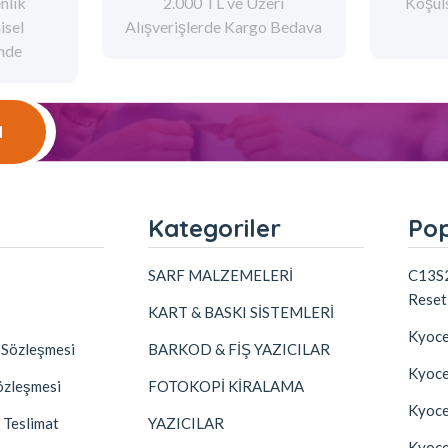
nlik
2.000 TL ve Üzeri
Koşul
şisel
Alışverişlerde Kargo Bedava
ende
l
l
Kategoriler
Pop
SARF MALZEMELERİ
C13S2
Reset
KART & BASKI SİSTEMLERİ
Kyoce
k Sözleşmesi
BARKOD & FİŞ YAZICILAR
Kyoc
özleşmesi
FOTOKOPİ KİRALAMA
Kyoce
 Teslimat
YAZICILAR
Kyoce