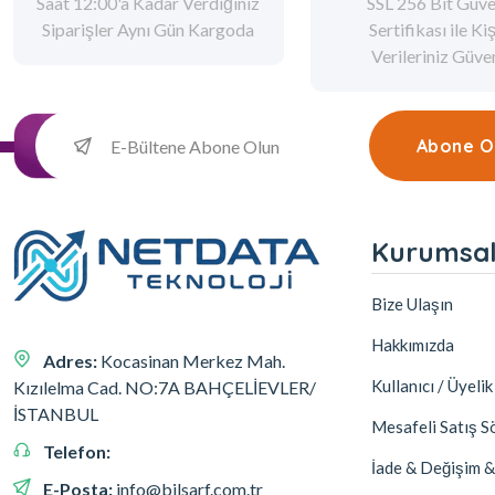
Saat 12:00'a Kadar Verdiğiniz
SSL 256 Bit Güve
Siparişler Aynı Gün Kargoda
Sertifikası ile Ki
Verileriniz Güv
Abone O
Kurumsa
Bize Ulaşın
Hakkımızda
Adres:
Kocasinan Merkez Mah.
Kullanıcı / Üyeli
Kızılelma Cad. NO:7A BAHÇELİEVLER/
İSTANBUL
Mesafeli Satış S
Telefon:
İade & Değişim &
E-Posta:
info@bilsarf.com.tr