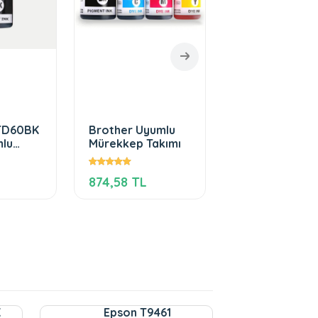
TD60BK
Brother Uyumlu
Brother BT5
mlu
Mürekkep Takımı
Magenta Uyum
Mürekkep
874,58 TL
190,13 TL
K
Epson T9461