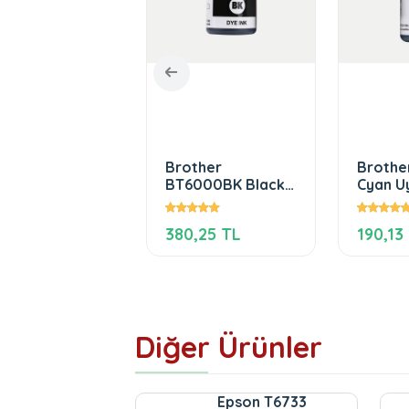
ther BT5000M
Brother
Brothe
enta Uyumlu
BT6000BK Black
Cyan U
ekkep
Uyumlu Mürekkep
Mürek
,13 TL
380,25 TL
190,13
Diğer Ürünler
Epson T6733