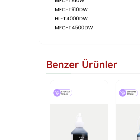
MFC-T810W
MFC-T910DW
HL-T4000DW
MFC-T4500DW
Benzer Ürünler