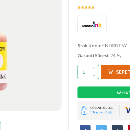
Stok Kodu:
ENDRBT5Y
Garanti Süresi:
24 Ay
1
SEPET
WHAT