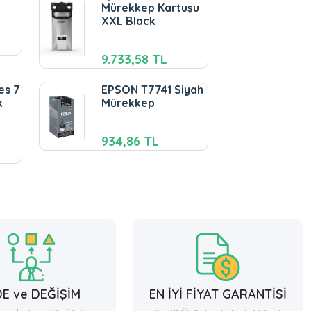
Mürekkep Kartuşu
XXL Black
9.733,58 TL
es 7
EPSON T7741 Siyah
k
Mürekkep
934,86 TL
DE ve DEĞİŞİM
EN İYİ FİYAT GARANTİSİ