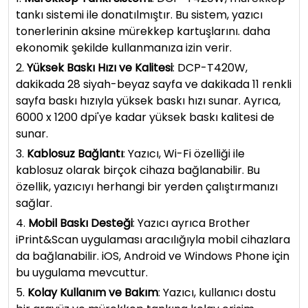
tankı sistemi ile donatılmıştır. Bu sistem, yazıcı
tonerlerinin aksine mürekkep kartuşlarını. daha
ekonomik şekilde kullanmanıza izin verir.
2.
Yüksek Baskı Hızı ve Kalitesi
: DCP-T420W,
dakikada 28 siyah-beyaz sayfa ve dakikada 11 renkli
sayfa baskı hızıyla yüksek baskı hızı sunar. Ayrıca,
6000 x 1200 dpi'ye kadar yüksek baskı kalitesi de
sunar.
3.
Kablosuz Bağlantı
: Yazıcı, Wi-Fi özelliği ile
kablosuz olarak birçok cihaza bağlanabilir. Bu
özellik, yazıcıyı herhangi bir yerden çalıştırmanızı
sağlar.
4.
Mobil Baskı Desteği
: Yazıcı ayrıca Brother
iPrint&Scan uygulaması aracılığıyla mobil cihazlara
da bağlanabilir. iOS, Android ve Windows Phone için
bu uygulama mevcuttur.
5.
Kolay Kullanım ve Bakım
: Yazıcı, kullanıcı dostu