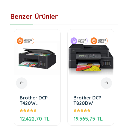
Benzer Ürünler
Brother DCP-
Brother DCP-
T420W
T820DW
Mürekkep
Tanklı Yazıcı
12.422,70 TL
19.565,75 TL