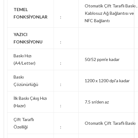
Otomatik Çift Taraflı Baskı ,
TEMEL
Kablosuz Ağ Bağlantısı ve
FONKSİYONLAR
:
NFC Bağlantı
YAZICI
FONKSİYONU
:
Baskı Hızı
50/52 ppm'e kadar
(A4/Letter)
:
Baskı
1200 x 1200 dpi'a kadar
Çözünürlüğü
:
İlk Baskı Çıkış Hızı
7.5 sn'den az
(Hazır)
:
Çift Taraflı
Otomatik Çift Taraflı Baskı
Özelliği
: