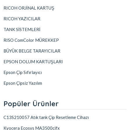
RICOH ORJİNAL KARTUŞ
RICOH YAZICILAR
TANK SİSTEMLERİ
RISO ComColor MÜREKKEP
BÜYÜK BELGE TARAYICILAR
EPSON DOLUM KARTUŞLARI
Epson Çip Sıfırlayıcı
Epson Çipsiz Yazılım
Popüler Ürünler
C13S210057 Atık tank Çip Resetleme Cihazı
Kyocera Ecosys MA3500cifx