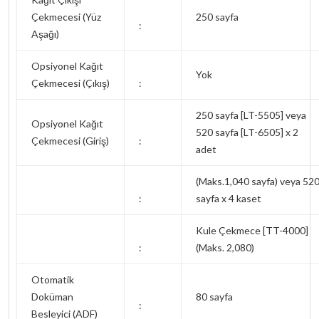
Çekmecesi (Yüz
250 sayfa
:
Aşağı)
Opsiyonel Kağıt
Yok
Çekmecesi (Çıkış)
:
250 sayfa [LT-5505] veya
Opsiyonel Kağıt
520 sayfa [LT-6505] x 2
Çekmecesi (Giriş)
:
adet
(Maks.1,040 sayfa) veya 52
:
sayfa x 4 kaset
Kule Çekmece [TT-4000]
:
(Maks. 2,080)
Otomatik
Doküman
80 sayfa
:
Besleyici (ADF)