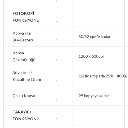
:
FOTOKOPİ
FONKSİYONU
:
Kopya Hızı
50/52 cpm'e kadar
(A4/Letter)
:
Kopya
1200 x 600dpi
Çözünürlüğü
:
Büyültme /
1%'lik artışlarla 25% - 400%
Küçültme Oranı
:
Çoklu Kopya
99 kopyaya kadar
:
TARAYICI
FONKSİYONU
: