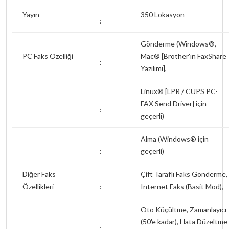
Yayın
350 Lokasyon
:
Gönderme (Windows®,
PC Faks Özelliği
Mac® [Brother'ın FaxShare
:
Yazılımı],
Linux® [LPR / CUPS PC-
FAX Send Driver] için
:
geçerli)
Alma (Windows® için
:
geçerli)
Diğer Faks
Çift Taraflı Faks Gönderme,
Özellikleri
:
Internet Faks (Basit Mod),
Oto Küçültme, Zamanlayıcı
(50'e kadar), Hata Düzeltme
: