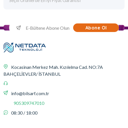
Seçili Ürünlerde En İyi Fiyat Garantisi
Abone Ol
Kocasinan Merkez Mah. Kızılelma Cad. NO:7A
BAHÇELİEVLER/ İSTANBUL
info@bilsarf.com.tr
905309747010
08:30 / 18:00