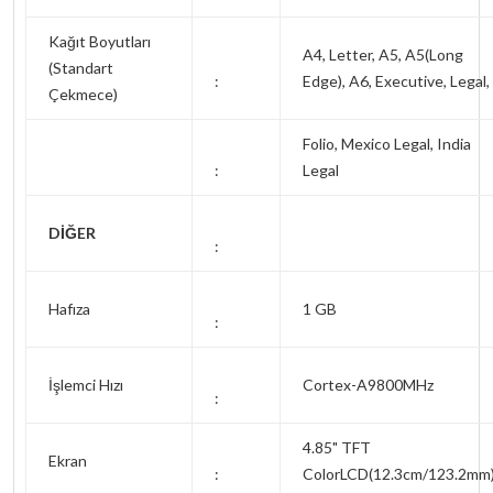
Kağıt Boyutları
A4, Letter, A5, A5(Long
(Standart
:
Edge), A6, Executive, Legal,
Çekmece)
Folio, Mexico Legal, India
:
Legal
DİĞER
:
Hafıza
1 GB
:
İşlemci Hızı
Cortex-A9800MHz
:
4.85" TFT
Ekran
:
ColorLCD(12.3cm/123.2mm