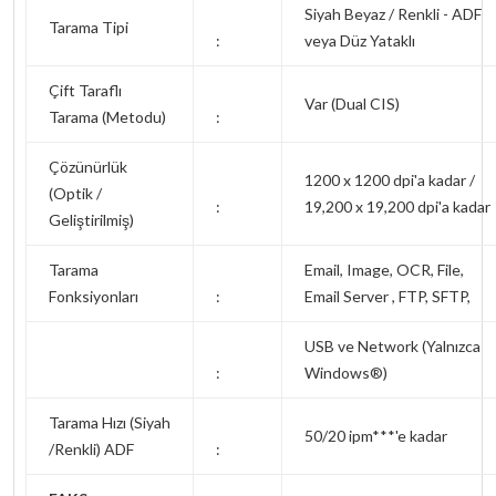
Siyah Beyaz / Renkli - ADF
Tarama Tipi
:
veya Düz Yataklı
Çift Taraflı
Var (Dual CIS)
Tarama (Metodu)
:
Çözünürlük
1200 x 1200 dpi'a kadar /
(Optik /
:
19,200 x 19,200 dpi'a kadar
Geliştirilmiş)
Tarama
Email, Image, OCR, File,
Fonksiyonları
:
Email Server , FTP, SFTP,
USB ve Network (Yalnızca
:
Windows®)
Tarama Hızı (Siyah
50/20 ipm***'e kadar
/Renkli) ADF
: