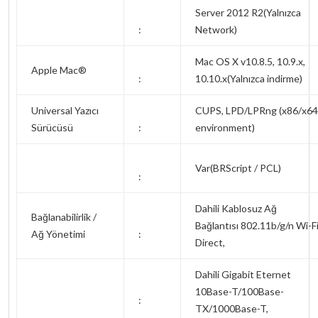
Server 2012 R2(Yalnızca
:
Network)
Mac OS X v10.8.5, 10.9.x,
Apple Mac®
:
10.10.x(Yalnızca indirme)
Universal Yazıcı
CUPS, LPD/LPRng (x86/x64
Sürücüsü
:
environment)
Var(BRScript / PCL)
:
Dahili Kablosuz Ağ
Bağlanabilirlik /
Bağlantısı 802.11b/g/n Wi-F
Ağ Yönetimi
:
Direct,
Dahili Gigabit Eternet
10Base-T/100Base-
:
TX/1000Base-T,