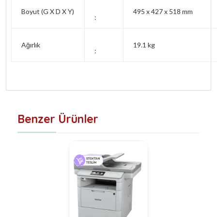
Boyut (G X D X Y)
495 x 427 x 518 mm
:
Ağırlık
19.1 kg
:
Benzer Ürünler