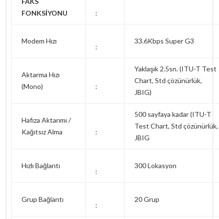
FAKS
FONKSİYONU
:
Modem Hızı
33.6Kbps Super G3
:
Yaklaşık 2.5sn. (ITU-T Test
Aktarma Hızı
Chart, Std çözünürlük,
(Mono)
:
JBIG)
500 sayfaya kadar (ITU-T
Hafıza Aktarımı /
Test Chart, Std çözünürlük,
Kağıtsız Alma
:
JBIG
Hızlı Bağlantı
300 Lokasyon
:
Grup Bağlantı
20 Grup
: