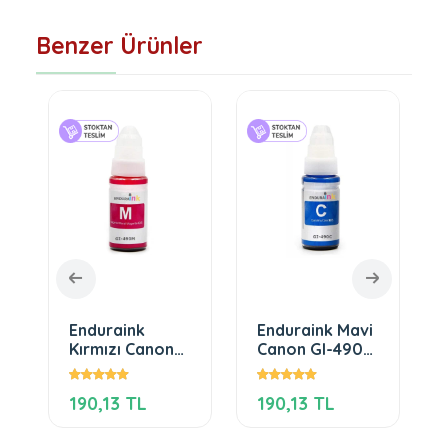
Benzer Ürünler
Enduraink
Enduraink Mavi
Kırmızı Canon
Canon GI-490C
GI-490M
Uyumlu
Uyumlu
Mürekkep
190,13 TL
190,13 TL
Mürekkep