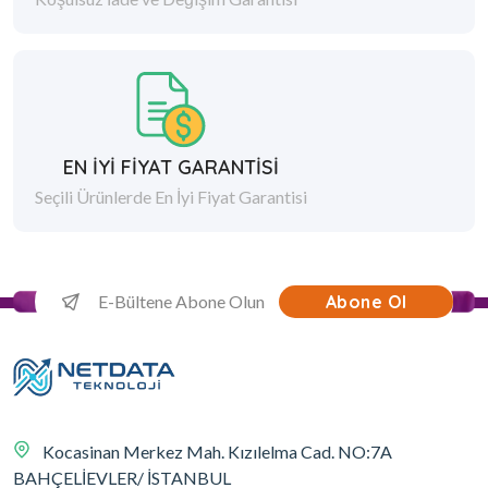
EN İYİ FİYAT GARANTİSİ
Seçili Ürünlerde En İyi Fiyat Garantisi
Abone Ol
Kocasinan Merkez Mah. Kızılelma Cad. NO:7A
BAHÇELİEVLER/ İSTANBUL