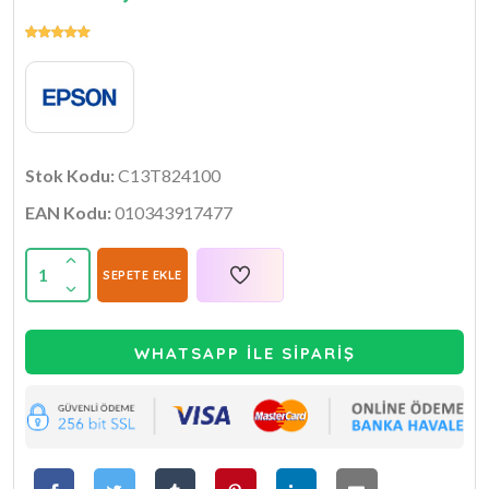
Stok Kodu:
C13T824100
EAN Kodu:
010343917477
1
SEPETE EKLE
WHATSAPP İLE SİPARİŞ