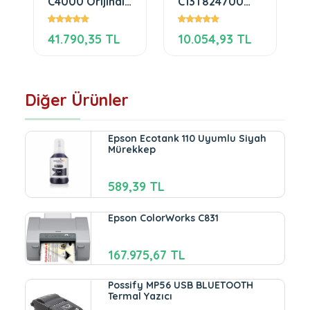
C4000 Orijinal
C13T824700
Kartuş Seti
Light Black
Ultrachrome
41.790,35 TL
10.054,93 TL
HDX 350ml
Kartuş
Diğer Ürünler
Epson Ecotank 110 Uyumlu Siyah
Mürekkep
589,39 TL
Epson ColorWorks C831
167.975,67 TL
Possify MP56 USB BLUETOOTH
Termal Yazıcı