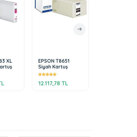
83 XL
EPSON T8651
Epson T9081 
artuş
Siyah Kartuş
Black Kartuş
TL
12.117,78 TL
4.874,65 TL