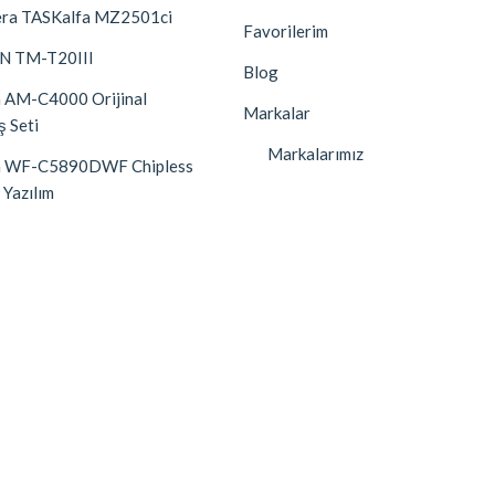
ra TASKalfa MZ2501ci
Favorilerim
N TM-T20III
Blog
 AM-C4000 Orijinal
Markalar
ş Seti
Markalarımız
n WF-C5890DWF Chipless
 Yazılım