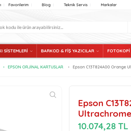
ı
Favorilerim
Blog
Teknik Servis
Markalar
I SİSTEMLERİ
BARKOD & FİŞ YAZICILAR
FOTOKOPİ
EPSON ORJİNAL KARTUSLAR
Epson C13T824A00 Orange Ul
Epson C13T
Ultrachrome
10.074,28 TL