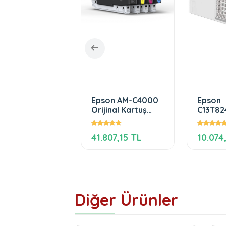
on T7553 XL
Epson AM-C4000
Epson
enta Kartuş
Orijinal Kartuş
C13T82
Seti
Black
Ultrac
19,68 TL
41.807,15 TL
10.074
350ml 
Diğer Ürünler