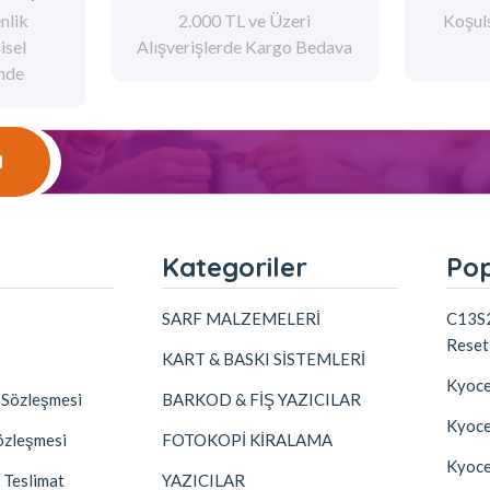
nlik
2.000 TL ve Üzeri
Koşul
şisel
Alışverişlerde Kargo Bedava
ende
l
l
Kategoriler
Pop
SARF MALZEMELERİ
C13S2
Reset
KART & BASKI SİSTEMLERİ
Kyoce
k Sözleşmesi
BARKOD & FİŞ YAZICILAR
Kyoc
özleşmesi
FOTOKOPİ KİRALAMA
Kyoce
 Teslimat
YAZICILAR