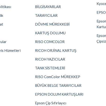
Kyoce
litikası
BİLGİSAYARLAR
EPSO
lik
TARAYICILAR
Epson
at
DÖVME MÜREKKEBİ
Kartu
KARTUŞ DOLUMU
Epso
Çipsiz
rular
RISO COMCOLOR
vis Hizmetleri
RICOH ORJİNAL KARTUŞ
RICOH YAZICILAR
TANK SİSTEMLERİ
RISO ComColor MÜREKKEP
BÜYÜK BELGE TARAYICILAR
EPSON DOLUM KARTUŞLARI
Epson Çip Sıfırlayıcı