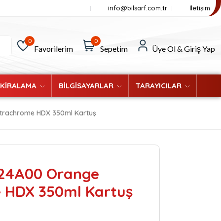
info@bilsarf.com.tr
İletişim
0
0
Favorilerim
Sepetim
Üye Ol & Giriş Yap
 KİRALAMA
BİLGİSAYARLAR
TARAYICILAR
trachrome HDX 350ml Kartuş
824A00 Orange
 HDX 350ml Kartuş