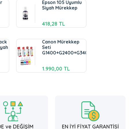
r
Epson 105 Uyumlu
Siyah Mürekkep
418,28 TL
ack
Canon Mürekkep
yah
Seti
G1400+G2400+G3400+G4400
1.990,00 TL
DE ve DEĞİŞİM
EN İYİ FİYAT GARANTİSİ