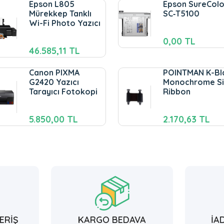
Epson L805
Epson SureColo
Mürekkep Tanklı
SC‑T5100
Wi-Fi Photo Yazıcı
0,00 TL
46.585,11 TL
Canon PIXMA
POINTMAN K-Bl
G2420 Yazıcı
Monochrome Si
Tarayıcı Fotokopi
Ribbon
5.850,00 TL
2.170,63 TL
ERİŞ
KARGO BEDAVA
İA