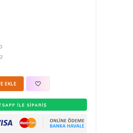
0
2
E EKLE
SAPP İLE SİPARİŞ