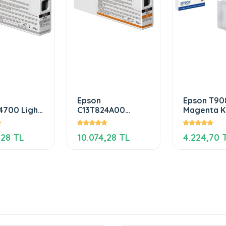
Epson
Epson T90
4700 Light
C13T824A00
Magenta K
Orange
hrome HDX
Ultrachrome HDX
,28 TL
10.074,28 TL
4.224,70 
Kartuş
350ml Kartuş