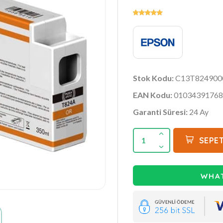
Stok Kodu:
C13T824900
EAN Kodu:
01034391768
Garanti Süresi:
24 Ay
1
SEPET
WHAT