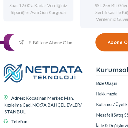
Saat 12:00'a Kadar Verdiğiniz
SSL 256 Bit Güve
Siparişler Aynı Gün Kargoda
Sertifikası ile Ki
Verileriniz Güv
Abone O
Kurumsa
Bize Ulaşın
Hakkımızda
Adres:
Kocasinan Merkez Mah.
Kullanıcı / Üyeli
Kızılelma Cad. NO:7A BAHÇELİEVLER/
İSTANBUL
Mesafeli Satış S
Telefon:
İade & Değişim &