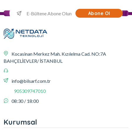
Abone Ol
Kocasinan Merkez Mah. Kızılelma Cad. NO:7A
BAHÇELİEVLER/ İSTANBUL
info@bilsarf.com.tr
905309747010
08:30 / 18:00
Kurumsal