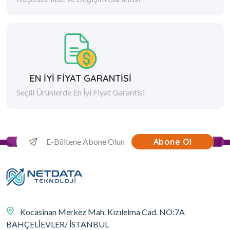
EN İYİ FİYAT GARANTİSİ
Seçili Ürünlerde En İyi Fiyat Garantisi
Abone Ol
Kocasinan Merkez Mah. Kızılelma Cad. NO:7A
BAHÇELİEVLER/ İSTANBUL