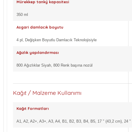
Mürekkep tanký kapasitesi
350 ml
Asgari damlacık boyutu
4 pl, Değişken Boyutlu Damlacık Teknolojisiyle
Ağızlık yapılandırması
800 Ağızlıklar Siyah, 800 Renk başına nozül
Kağıt / Malzeme Kullanımı
Kağıt Formatları
A1, A2, A2+, A3+, A3, A4, B1, B2, B3, B4, B5, 17 " (43,2 cm), 24 " 