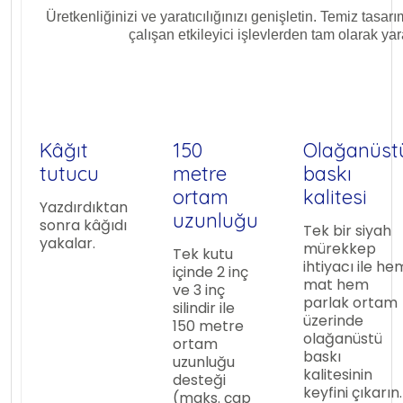
Üretkenliğinizi ve yaratıcılığınızı genişletin. Temiz tasa
çalışan etkileyici işlevlerden tam olarak yar
Kâğıt
150
Olağanüst
tutucu
metre
baskı
ortam
kalitesi
Yazdırdıktan
uzunluğu
sonra kâğıdı
Tek bir siyah
yakalar.
mürekkep
Tek kutu
ihtiyacı ile he
içinde 2 inç
mat hem
ve 3 inç
parlak ortam
silindir ile
üzerinde
150 metre
olağanüstü
ortam
baskı
uzunluğu
kalitesinin
desteği
keyfini çıkarın.
(maks. çap