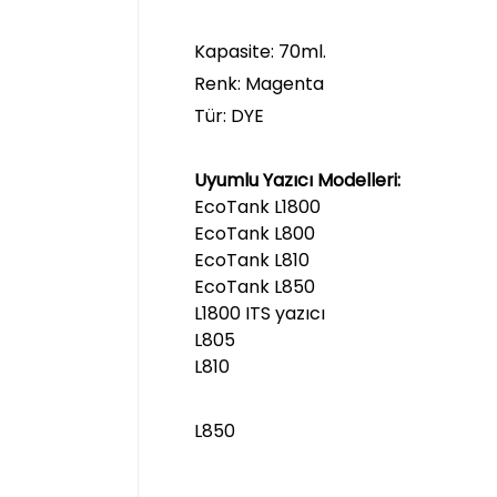
Kapasite: 70ml.
Renk: Magenta
Tür: DYE
Uyumlu Yazıcı Modelleri:
EcoTank L1800
EcoTank L800
EcoTank L810
EcoTank L850
L1800 ITS yazıcı
L805
L810
L850