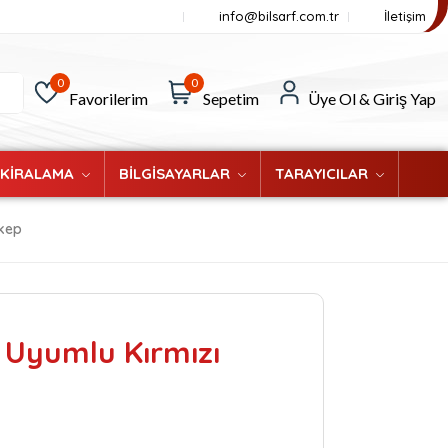
info@bilsarf.com.tr
İletişim
0
0
Favorilerim
Sepetim
Üye Ol & Giriş Yap
 KİRALAMA
BİLGİSAYARLAR
TARAYICILAR
kep
 Uyumlu Kırmızı