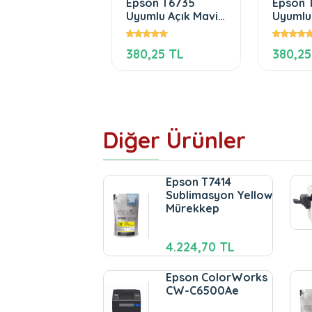
on WorkForce
Epson T6735
Epson 
erprise WF-
Uyumlu Açık Mavi
Uyumlu
000 Mürekkep
Mürekkep
Mürek
i
834,70 TL
380,25 TL
380,25
Diğer Ürünler
Epson T7414
Sublimasyon Yellow
Mürekkep
4.224,70 TL
Epson ColorWorks
CW-C6500Ae