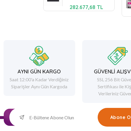
282.677,68 TL
AYNI GÜN KARGO
GÜVENLİ ALIŞV
Saat 12:00'a Kadar Verdiğiniz
SSL 256 Bit Güve
Siparişler Aynı Gün Kargoda
Sertifikası ile Ki
Verileriniz Güv
Abone O