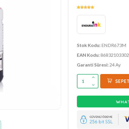
Stok Kodu:
ENDR673M
EAN Kodu:
86832103302
Garanti Süresi:
24 Ay
1
SEPET
WHAT