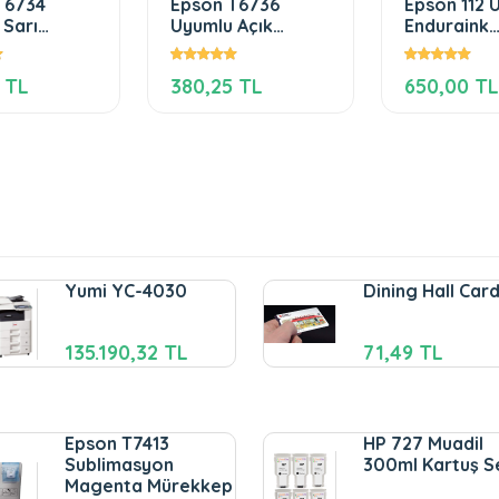
T6734
Epson T6736
Epson 112 
 Sarı
Uyumlu Açık
Enduraink
kep
Kırmızı Mürekkep
Magenta
Mürekkep
 TL
380,25 TL
650,00 TL
Yumi YC-4030
Dining Hall Car
135.190,32 TL
71,49 TL
Epson T7413
HP 727 Muadil
Sublimasyon
300ml Kartuş S
Magenta Mürekkep