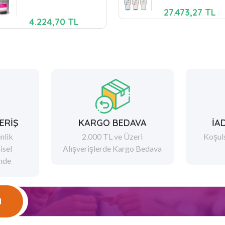
27.473,27 TL
4.224,70 TL
ERİŞ
KARGO BEDAVA
İA
nlik
2.000 TL ve Üzeri
Koşul
şisel
Alışverişlerde Kargo Bedava
ende
l