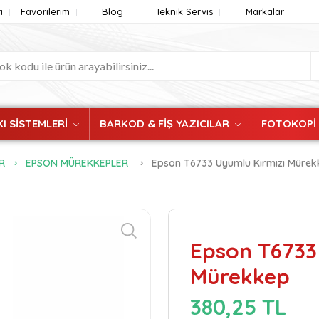
ı
Favorilerim
Blog
Teknik Servis
Markalar
I SİSTEMLERİ
BARKOD & FİŞ YAZICILAR
FOTOKOPİ
R
EPSON MÜREKKEPLER
Epson T6733 Uyumlu Kırmızı Mürek
Epson T6733
Mürekkep
380,25 TL