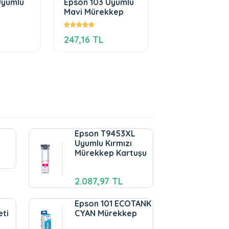
Uyumlu
Epson 103 Uyumlu
Epson T6644
Mavi Mürekkep
Uyumlu Sarı
Mürekkep
247,16 TL
190,13 TL
d
Epson T9453XL
Uyumlu Kırmızı
Mürekkep Kartuşu
2.087,97 TL
Epson 101 ECOTANK
eti
CYAN Mürekkep