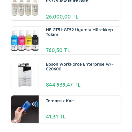
P57750dw Mürekkebi
26.000,00 TL
HP GT51-GT52 Uyumlu Mürekkep
Takımı
760,50 TL
Epson WorkForce Enterprise WF-
C20600
844.939,47 TL
Temassız Kart
41,31 TL