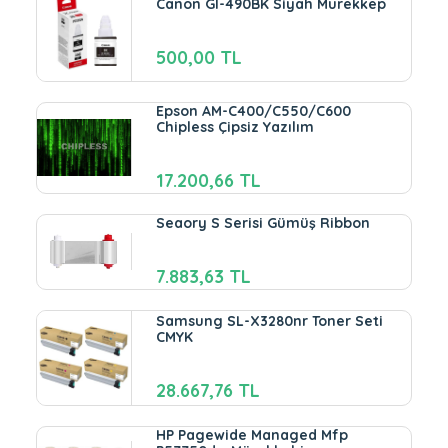
Canon GI-490BK Siyah Murekkep
500,00 TL
Epson AM-C400/C550/C600
Chipless Çipsiz Yazılım
17.200,66 TL
Seaory S Serisi Gümüş Ribbon
7.883,63 TL
Samsung SL-X3280nr Toner Seti
CMYK
28.667,76 TL
HP Pagewide Managed Mfp