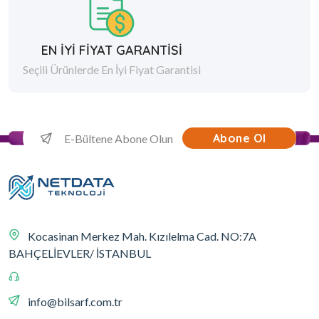
EN İYİ FİYAT GARANTİSİ
Seçili Ürünlerde En İyi Fiyat Garantisi
Abone Ol
Kocasinan Merkez Mah. Kızılelma Cad. NO:7A
BAHÇELİEVLER/ İSTANBUL
info@bilsarf.com.tr