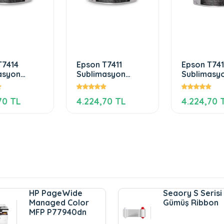
T7414
Epson T7411
Epson T74
asyon
Sublimasyon
Sublimasy
 Mürekkep
Black Mürekkep
Mürekkep
70 TL
4.224,70 TL
4.224,70 
HP PageWide
Seaory S Serisi
Managed Color
Gümüş Ribbon
MFP P77940dn