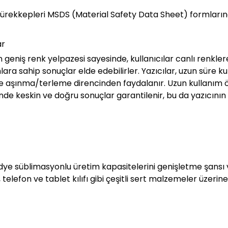
rekkepleri MSDS (Material Safety Data Sheet) formlarına
ar
eniş renk yelpazesi sayesinde, kullanıcılar canlı renkler
lara sahip sonuçlar elde edebilirler. Yazıcılar, uzun süre 
le aşınma/terleme direncinden faydalanır. Uzun kullanım 
sinde keskin ve doğru sonuçlar garantilenir, bu da yazıcını
ye süblimasyonlu üretim kapasitelerini genişletme şansı ve
, telefon ve tablet kılıfı gibi çeşitli sert malzemeler üzer