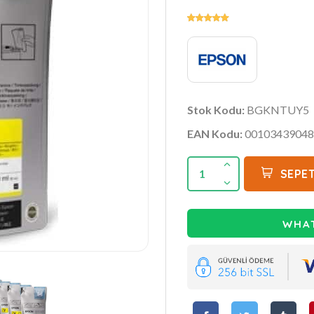
Stok Kodu:
BGKNTUY5
EAN Kodu:
00103439048
1
SEPET
WHAT