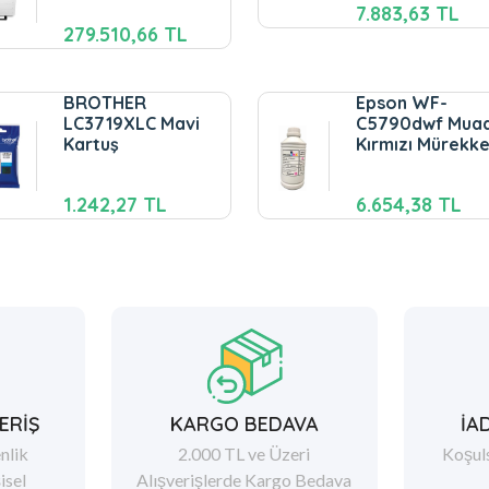
7.883,63 TL
279.510,66 TL
BROTHER
Epson WF-
LC3719XLC Mavi
C5790dwf Muad
Kartuş
Kırmızı Mürekk
1.242,27 TL
6.654,38 TL
ERİŞ
KARGO BEDAVA
İA
nlik
2.000 TL ve Üzeri
Koşul
şisel
Alışverişlerde Kargo Bedava