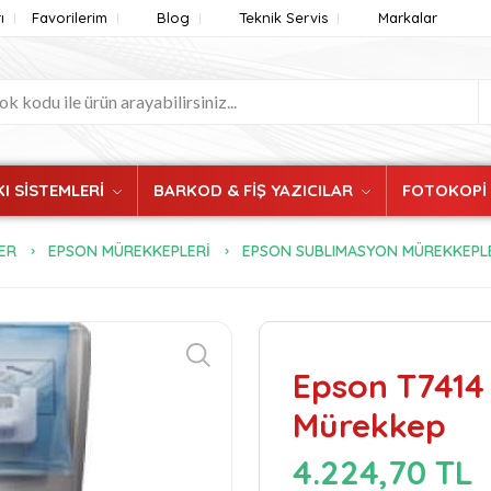
ı
Favorilerim
Blog
Teknik Servis
Markalar
I SİSTEMLERİ
BARKOD & FİŞ YAZICILAR
FOTOKOPİ
ER
EPSON MÜREKKEPLERİ
EPSON SUBLIMASYON MÜREKKEPL
Epson T7414
Mürekkep
4.224,70 TL