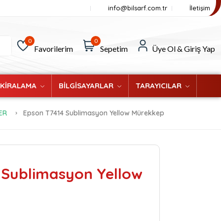
info@bilsarf.com.tr
İletişim
0
0
Favorilerim
Sepetim
Üye Ol & Giriş Yap
 KİRALAMA
BİLGİSAYARLAR
TARAYICILAR
ER
Epson T7414 Sublimasyon Yellow Mürekkep
 Sublimasyon Yellow