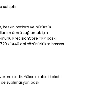
 sahiptir.
e, keskin hatlara ve pürüzsüz
kullanım ömrü sağlamak için
ömürlü PrecisionCore TFP baskı
n 720 x 1440 dpi çözünürlükte hassas
rmektedir. Yüksek kaliteli tekstil
ine de süblimasyon baskı