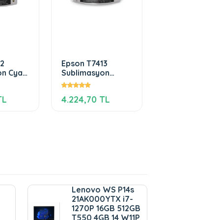
12
Epson T7413
on Cyan
Sublimasyon
Magenta
Mürekkep
TL
4.224,70 TL
Lenovo WS P14s
21AK000YTX i7-
1270P 16GB 512GB
T550 4GB 14 W11P