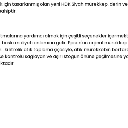
k için tasarlanmış olan yeni HDK Siyah mürekkep, derin ve
ahiptir.
tutmalarına yardımcı olmak için çeşitli seçenekler içerme
baskı maliyeti anlamına gelir; Epson'un orijinal mürekkep
İki litrelik atık toplama şişesiyle, atık mürekkebin bertar
tçe kontrolü sağlayan ve aşırı stoğun önüne geçilmesine y
ktadır