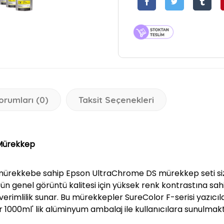
orumları (0)
Taksit Seçenekleri
Mürekkep
mürekkebe sahip Epson UltraChrome DS mürekkep seti sizl
n genel görüntü kalitesi için yüksek renk kontrastına sahi
k verimlilik sunar. Bu mürekkepler SureColor F-serisi yazıcı
r 1000ml' lik alüminyum ambalaj ile kullanıcılara sunulmak