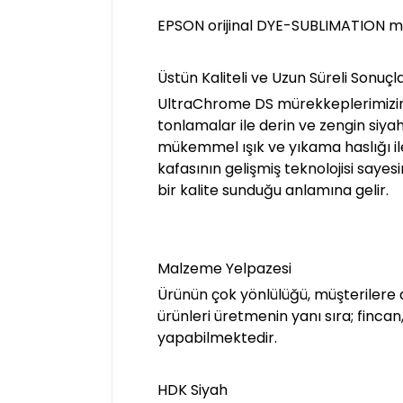
EPSON orijinal DYE-SUBLIMATION mü
Üstün Kaliteli ve Uzun Süreli Sonuçl
UltraChrome DS mürekkeplerimizin g
tonlamalar ile derin ve zengin siyah
mükemmel ışık ve yıkama haslığı i
kafasının gelişmiş teknolojisi saye
bir kalite sunduğu anlamına gelir.
Malzeme Yelpazesi
Ürünün çok yönlülüğü, müşterilere d
ürünleri üretmenin yanı sıra; fincan
yapabilmektedir.
HDK Siyah