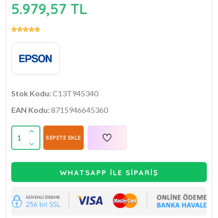
5.979,57 TL
Stok Kodu:
C13T945340
EAN Kodu:
8715946645360
1
SEPETE EKLE
WHATSAPP İLE SİPARİŞ