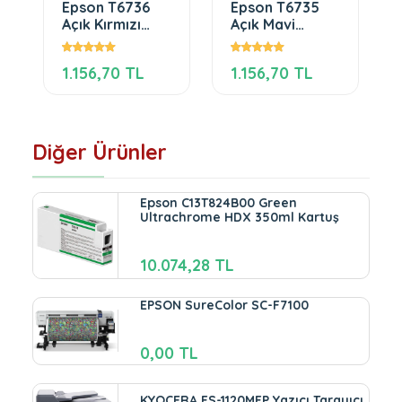
Epson T6736
Epson T6735
Açık Kırmızı
Açık Mavi
Mürekkep
Mürekkep
1.156,70 TL
1.156,70 TL
Diğer Ürünler
Epson C13T824B00 Green
Ultrachrome HDX 350ml Kartuş
10.074,28 TL
EPSON SureColor SC-F7100
0,00 TL
KYOCERA FS-1120MFP Yazıcı Tarayıcı