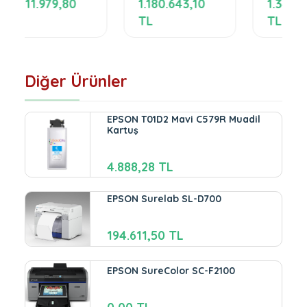
1.180.643,10
1.349.306,40
TL
TL
Diğer Ürünler
EPSON T01D2 Mavi C579R Muadil
Kartuş
4.888,28 TL
EPSON Surelab SL-D700
194.611,50 TL
EPSON SureColor SC-F2100