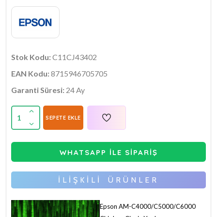
Stok Kodu:
C11CJ43402
EAN Kodu:
8715946705705
Garanti Süresi:
24 Ay
1
SEPETE EKLE
WHATSAPP İLE SİPARİŞ
İLİŞKİLİ ÜRÜNLER
Epson AM-C4000/C5000/C6000