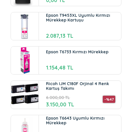
0,00 TL
Epson T9453XL Uyumlu Kırmızı
Mürekkep Kartuşu
2.087,13 TL
Epson T6733 Kırmızı Mürekkep
1.154,48 TL
Ricoh IJM C180F Orjinal 4 Renk
Kartuş Takımı
6.000,00 TL
-%47
3.150,00 TL
Epson T6643 Uyumlu Kırmızı
Mürekkep