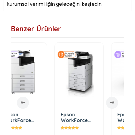
kurumsal verimliliğin geleceğini keşfedin.
Benzer Ürünler
Epson
Epson
WorkForce
WorkForce
-
Enterprise WF-
Enterprise WF-
C17590 D4TWF
C20590