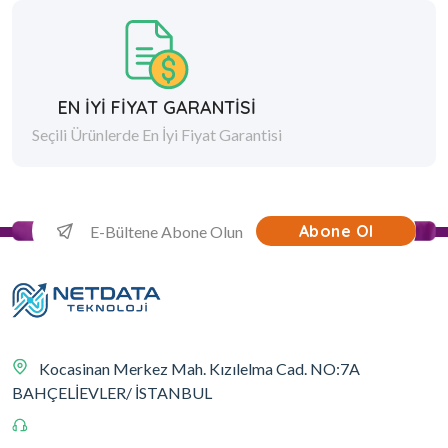
EN İYİ FİYAT GARANTİSİ
Seçili Ürünlerde En İyi Fiyat Garantisi
Abone Ol
Kocasinan Merkez Mah. Kızılelma Cad. NO:7A
BAHÇELİEVLER/ İSTANBUL