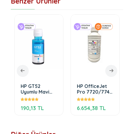
Benzer Ürünler
HP GT52
HP OfficeJet
Uyumlu Mavi
Pro 7720/7740
Mürekkep
Cyan Mürekkep
190,13 TL
6.654,38 TL