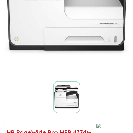
HP PageWide Pro MFP 477dw