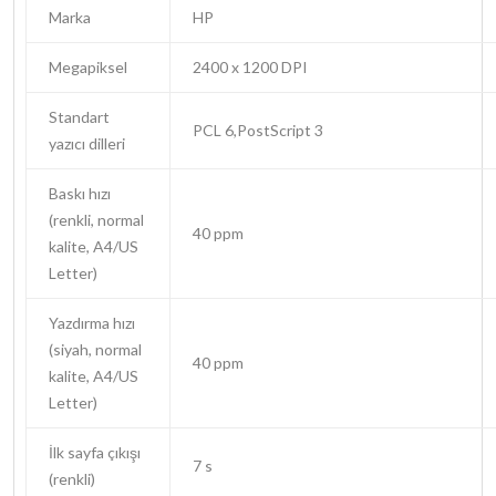
Marka
HP
Megapiksel
2400 x 1200 DPI
Standart
PCL 6,PostScript 3
yazıcı dilleri
Baskı hızı
(renkli, normal
40 ppm
kalite, A4/US
Letter)
Yazdırma hızı
(siyah, normal
40 ppm
kalite, A4/US
Letter)
İlk sayfa çıkışı
7 s
(renkli)