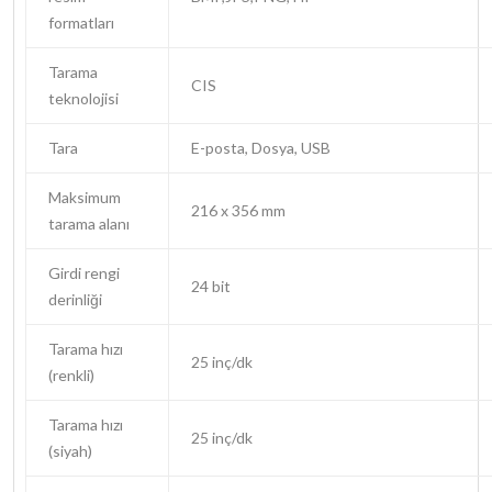
formatları
Tarama
CIS
teknolojisi
Tara
E-posta, Dosya, USB
Maksimum
216 x 356 mm
tarama alanı
Girdi rengi
24 bit
derinliği
Tarama hızı
25 inç/dk
(renkli)
Tarama hızı
25 inç/dk
(siyah)