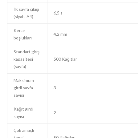
İlk sayfa çıkışı
6,5 s
(siyah, A4)
Kenar
4,2 mm
boşlukları
Standart giriş
kapasitesi
500 Kağıtlar
(sayfa)
Maksimum
girdi sayfa
3
sayısı
Kağıt girdi
2
sayısı
Çok amaçlı
tepsi
50 Kağıtlar