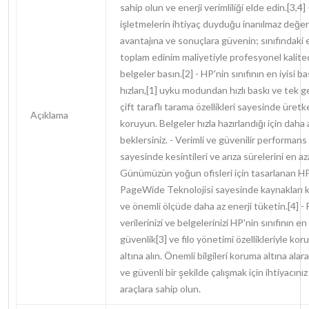
sahip olun ve enerji verimliliği elde edin.[3,4]
işletmelerin ihtiyaç duyduğu inanılmaz değer
avantajına ve sonuçlara güvenin; sınıfındaki
toplam edinim maliyetiyle profesyonel kalite
belgeler basın.[2] - HP'nin sınıfının en iyisi ba
hızları,[1] uyku modundan hızlı baskı ve tek g
çift taraflı tarama özellikleri sayesinde üretke
Açıklama
koruyun. Belgeler hızla hazırlandığı için daha 
beklersiniz. - Verimli ve güvenilir performans
sayesinde kesintileri ve arıza sürelerini en aza
Günümüzün yoğun ofisleri için tasarlanan H
PageWide Teknolojisi sayesinde kaynakları 
ve önemli ölçüde daha az enerji tüketin.[4] - 
verilerinizi ve belgelerinizi HP'nin sınıfının en 
güvenlik[3] ve filo yönetimi özellikleriyle ko
altına alın. Önemli bilgileri koruma altına alara
ve güvenli bir şekilde çalışmak için ihtiyacınız
araçlara sahip olun.