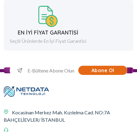
EN İYİ FİYAT GARANTİSİ
Seçili Ürünlerde En İyi Fiyat Garantisi
Abone Ol
Kocasinan Merkez Mah. Kızılelma Cad. NO:7A
BAHÇELİEVLER/ İSTANBUL