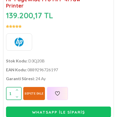
Printer
139.200,17 TL
Stok Kodu:
D3Q20B
EAN Kodu:
0889296726197
Garanti Süresi:
24 Ay
1
SEPETE EKLE
WHATSAPP İLE SİPARİŞ