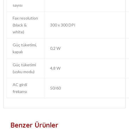
sayısı
Fax resolution
(black &
300 x 300 DPI
white)
Güç tüketimi,
0,2 W
kapalı
Güç tüketimi
4,8 W
(uyku modu)
AC girdi
50/60
frekansı
Benzer Ürünler