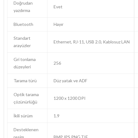
Doğrudan
Evet
yazdırma
Bluetooth
Hayır
Standart
Ethernet, RJ-11, USB 2.0, Kablosuz LAN
arayüzler
Gri tonlama
256
düzeyleri
Tarama türü
Düz yatak ve ADF
Optik tarama
1200 x 1200 DPI
çözünürlüğü
İkili sürüm
1.9
Desteklenen
resim
BMP,JPS,PNG,TIF