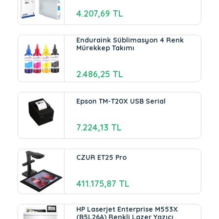
4.207,69 TL
Enduraink Süblimasyon 4 Renk
Mürekkep Takımı
2.486,25 TL
Epson TM-T20X USB Serial
7.224,13 TL
CZUR ET25 Pro
411.175,87 TL
HP Laserjet Enterprise M553X
(B5L26A) Renkli Lazer Yazıcı