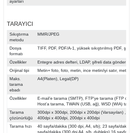
ayarları
TARAYICI
Sıkıştırma
MMR/JPEG
metodu
Dosya
TIFF, PDF, PDF/A-1, yüksek sıkıştırılmış PDF, şifr
formatı
Özellikler
Entegre adres defteri, LDAP, şifreli data gönderim,
Orijinal tipi
Metin+ foto, foto, metin, ince metin/iyi satır, metin 
Maks.
A4(Platen), Legal(DP)
tarama
ebadı
Özellikler
E-mail’e tarama (SMTP), FTP’ye tarama (FTP ove
Host’a tarama, TWAIN (USB, ağ), WSD (WIA) tara
Tarama
300dpi x 300dpi, 200dpi x 200dpi (Varsayılan) , 20
çözünürlüğü
400dpi x 400dpi, 200dpi x 400dpi
Tarama hızı
40 sayfa/dakika (300 dpi, A4, s/b); 23 sayfa/dakika (
sayfa/dakika (300 dpi A4, s/b, dubleks) 16 sayfa/dak