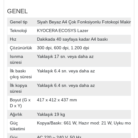
GENEL
Genel tip
Siyah Beyaz A4 Çok Fonksiyonlu Fotokopi Makinesi
Teknoloji
KYOCERA ECOSYS Lazer
Hız
Dakikada 40 sayfaya kadar A4 baskı
Çözünürlük
300 dpi, 600 dpi, 1.200 dpi
Isınma
Yaklaşık 17 sn. veya daha az
süresi
İlk baskı
Yaklaşık 6.4 sn. veya daha az
çıkış süresi
İlk kopya
Yaklaşık 6.4 sn. veya daha az
süresi
Boyut (G x
417 x 412 x 437 mm
D x Y)
Ağırlık
Yaklaşık 19 kg
Güç
Kopya/Baskı: 661 W, Hazır mod: 21 W, Uyku modu:
tüketimi
Güç
AC 220 ~ 240 V, 50 Hz