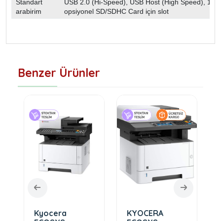
Standart
USB 2.0 (Hi-Speed), USB Host (High Speed), 10 
arabirim
opsiyonel SD/SDHC Card için slot
Benzer Ürünler
Kyocera
KYOCERA