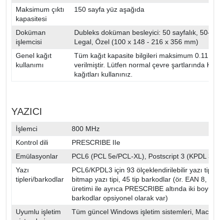
Maksimum çıktı
150 sayfa yüz aşağıda
kapasitesi
Doküman
Dubleks doküman besleyici: 50 sayfalık, 50–160
işlemcisi
Legal, Özel (100 x 148 - 216 x 356 mm)
Genel kağıt
Tüm kağıt kapasite bilgileri maksimum 0.11 mm 
kullanımı
verilmiştir. Lütfen normal çevre şartlarında K
kağıtları kullanınız.
YAZICI
İşlemci
800 MHz
Kontrol dili
PRESCRIBE IIe
Emülasyonlar
PCL6 (PCL 5e/PCL-XL), Postscript 3 (KPDL 3),
Yazı
PCL6/KPDL3 için 93 ölçeklendirilebilir yazı tipi, 
tipleri/barkodlar
bitmap yazı tipi, 45 tip barkodlar (ör. EAN 8, 
üretimi ile ayrıca PRESCRIBE altında iki boyut
barkodlar opsiyonel olarak var)
Uyumlu işletim
Tüm güncel Windows işletim sistemleri, Mac OS