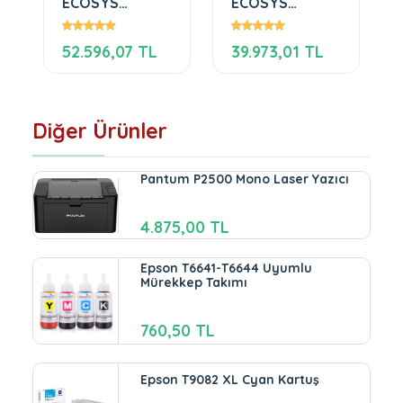
ECOSYS
ECOSYS
M2540dn
M2735dw
Yazıcı Tarayıcı
52.596,07 TL
39.973,01 TL
Fotokopi Faks
Diğer Ürünler
Pantum P2500 Mono Laser Yazıcı
4.875,00 TL
Epson T6641-T6644 Uyumlu
Mürekkep Takımı
760,50 TL
Epson T9082 XL Cyan Kartuş