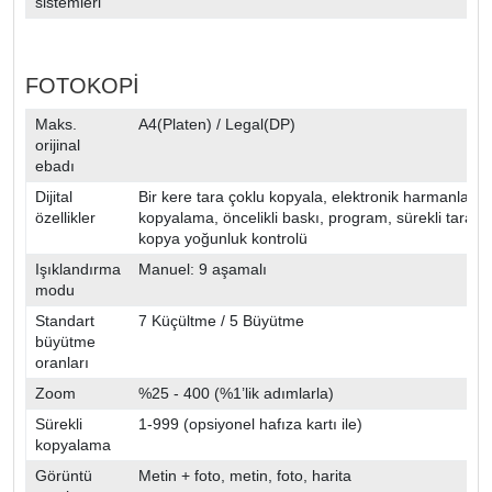
sistemleri
FOTOKOPİ
Maks.
A4(Platen) / Legal(DP)
orijinal
ebadı
Dijital
Bir kere tara çoklu kopyala, elektronik harmanlama, 
özellikler
kopyalama, öncelikli baskı, program, sürekli taram
kopya yoğunluk kontrolü
Işıklandırma
Manuel: 9 aşamalı
modu
Standart
7 Küçültme / 5 Büyütme
büyütme
oranları
Zoom
%25 - 400 (%1’lik adımlarla)
Sürekli
1-999 (opsiyonel hafıza kartı ile)
kopyalama
Görüntü
Metin + foto, metin, foto, harita