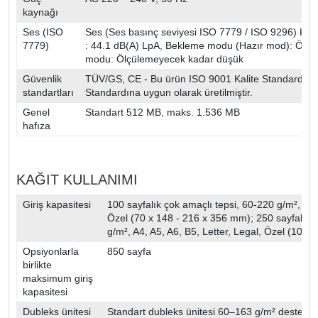
kaynağı
Ses (ISO
Ses (Ses basınç seviyesi ISO 7779 / ISO 9296) Kop
7779)
: 44.1 dB(A) LpA, Bekleme modu (Hazır mod): Ölç
modu: Ölçülemeyecek kadar düşük
Güvenlik
TÜV/GS, CE - Bu ürün ISO 9001 Kalite Standardı 
standartları
Standardına uygun olarak üretilmiştir.
Genel
Standart 512 MB, maks. 1.536 MB
hafıza
KAĞIT KULLANIMI
Giriş kapasitesi
100 sayfalık çok amaçlı tepsi, 60-220 g/m², A4, 
Özel (70 x 148 - 216 x 356 mm); 250 sayfalık ü
g/m², A4, A5, A6, B5, Letter, Legal, Özel (105
Opsiyonlarla
850 sayfa
birlikte
maksimum giriş
kapasitesi
Dubleks ünitesi
Standart dubleks ünitesi 60–163 g/m² desteklem