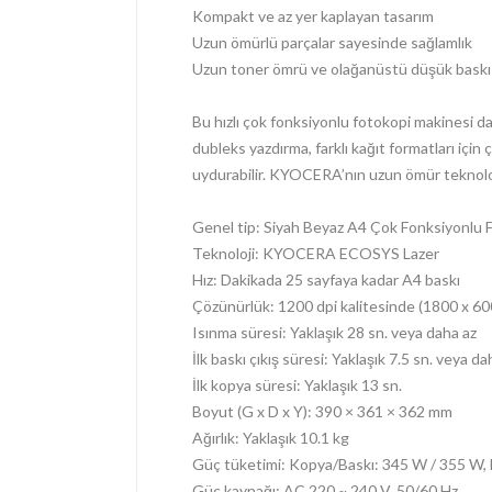
Kompakt ve az yer kaplayan tasarım
Uzun ömürlü parçalar sayesinde sağlamlık
Uzun toner ömrü ve olağanüstü düşük baskı 
Bu hızlı çok fonksiyonlu fotokopi makinesi dak
dubleks yazdırma, farklı kağıt formatları için 
uydurabilir. KYOCERA’nın uzun ömür teknolojis
Genel tip: Siyah Beyaz A4 Çok Fonksiyonlu 
Teknoloji: KYOCERA ECOSYS Lazer
Hız: Dakikada 25 sayfaya kadar A4 baskı
Çözünürlük: 1200 dpi kalitesinde (1800 x 600
Isınma süresi: Yaklaşık 28 sn. veya daha az
İlk baskı çıkış süresi: Yaklaşık 7.5 sn. veya da
İlk kopya süresi: Yaklaşık 13 sn.
Boyut (G x D x Y): 390 × 361 × 362 mm
Ağırlık: Yaklaşık 10.1 kg
Güç tüketimi: Kopya/Baskı: 345 W / 355 W
Güç kaynağı: AC 220 ~ 240 V, 50/60 Hz