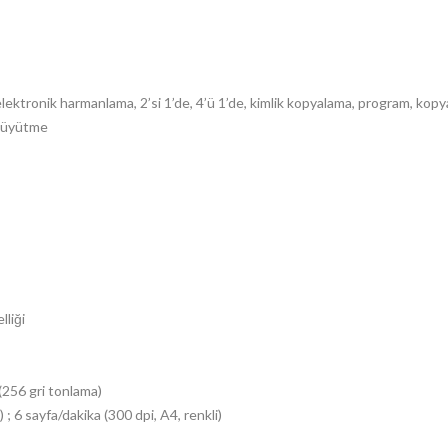
a, elektronik harmanlama, 2’si 1’de, 4’ü 1’de, kimlik kopyalama, program, ko
 Büyütme
lliği
(256 gri tonlama)
 ; 6 sayfa/dakika (300 dpi, A4, renkli)