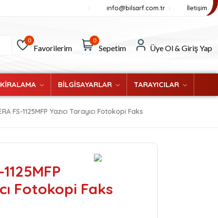
info@bilsarf.com.tr
İletişim
0
0
Favorilerim
Sepetim
Üye Ol & Giriş Yap
 KİRALAMA
BİLGİSAYARLAR
TARAYICILAR
RA FS-1125MFP Yazıcı Tarayıcı Fotokopi Faks
-1125MFP
ıcı Fotokopi Faks