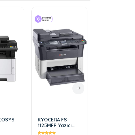
ECOSYS
KYOCERA FS-
Kyocera ECO
1125MFP Yazıcı
M3645idn
Tarayıcı Fotokopi