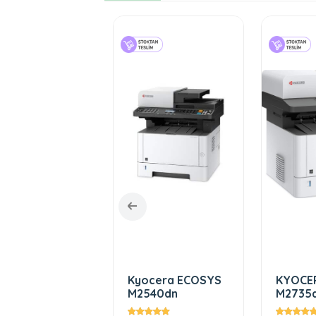
cera ECOSYS
Kyocera ECOSYS
KYOCE
4500x
M2540dn
M2735d
Tarayıc