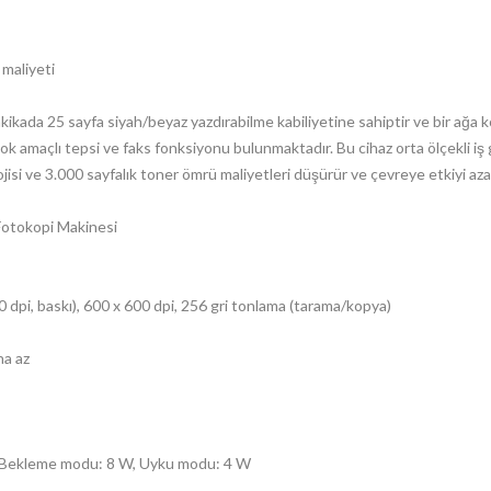
maliyeti
ikada 25 sayfa siyah/beyaz yazdırabilme kabiliyetine sahiptir ve bir ağa ko
çok amaçlı tepsi ve faks fonksiyonu bulunmaktadır. Bu cihaz orta ölçekli iş g
i ve 3.000 sayfalık toner ömrü maliyetleri düşürür ve çevreye etkiyi azal
Fotokopi Makinesi
 dpi, baskı), 600 x 600 dpi, 256 gri tonlama (tarama/kopya)
ha az
, Bekleme modu: 8 W, Uyku modu: 4 W