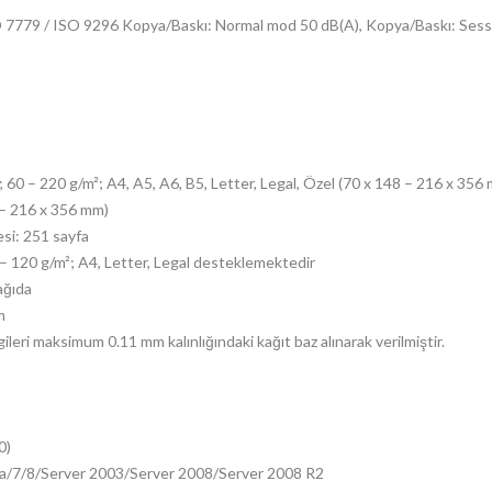
O 7779 / ISO 9296 Kopya/Baskı: Normal mod 50 dB(A), Kopya/Baskı: Sess
t; 60 – 220 g/m²; A4, A5, A6, B5, Letter, Legal, Özel (70 x 148 – 216 x 356 
8 – 216 x 356 mm)
esi: 251 sayfa
– 120 g/m²; A4, Letter, Legal desteklemektedir
ağıda
m
ileri maksimum 0.11 mm kalınlığındaki kağıt baz alınarak verilmiştir.
0)
ta/7/8/Server 2003/Server 2008/Server 2008 R2