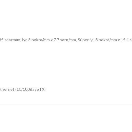
 satır/mm, İyi: 8 nokta/mm x 7.7 satır/mm, Süper iyi: 8 nokta/mm x 15.4 
ı Ethernet (10/100BaseTX)