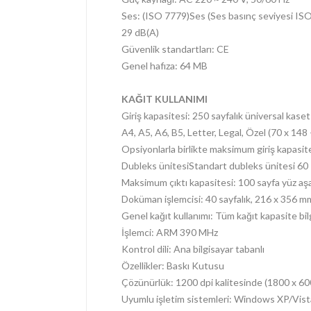
Ses: (ISO 7779)
Ses (Ses basınç seviyesi IS
29 dB(A)
Güvenlik standartları: CE
Genel hafıza: 64 MB
KAĞIT KULLANIMI
Giriş kapasitesi: 250 sayfalık üniversal kase
A4, A5, A6, B5, Letter, Legal, Özel (70 x 14
Opsiyonlarla birlikte maksimum giriş kapasit
Dubleks ünitesi
Standart dubleks ünitesi 60 
Maksimum çıktı kapasitesi: 100 sayfa yüz aş
Doküman işlemcisi: 40 sayfalık, 216 x 356 m
Genel kağıt kullanımı: Tüm kağıt kapasite bilg
İşlemci: ARM 390 MHz
Kontrol dili: Ana bilgisayar tabanlı
Özellikler: Baskı Kutusu
Çözünürlük: 1200 dpi kalitesinde (1800 x 60
Uyumlu işletim sistemleri: Windows XP/Vis