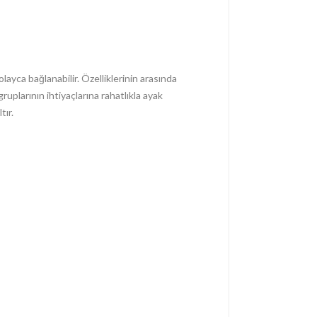
layca bağlanabilir. Özelliklerinin arasında
ruplarının ihtiyaçlarına rahatlıkla ayak
tır.