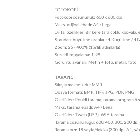
FOTOKOPİ
Fotokopi çözünürlük: 600 x 600 dpi
Maks. orijinal ebadı: A4 / Legal
Dijital özellikler: Bir kere tara çoklu kopyal
Standart büyütme oranları: 4 Küçültme / 4
Zoom: 25 - 400% (1%’lik adımlarla)
Sürekli kopyalama: 1-99
Görüntü ayarları: Metin + foto, metin, foto
TARAYICI
Sıkıştırma metodu: MMR
Dosya formatı: BMP, TIFF, JPG, PDF, PNG
Özellikler: Renkli tarama, tarama program öze
Maks. tarama ebadı: A4 / Legal
Özellikler: Twain (USB), WIA tarama
Tarama çözünürlüğü: 600, 400, 300, 200 dpi 
Tarama hızı: 18 sayfa/dakika (300 dpi, A4, s/b)