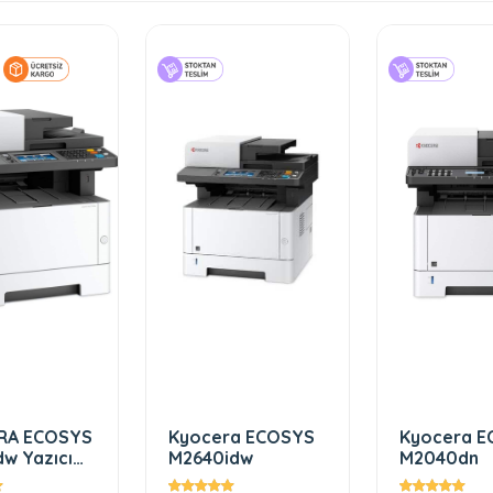
RA ECOSYS
Kyocera ECOSYS
Kyocera 
w Yazıcı
M2640idw
M2040dn
ı Fotokopi