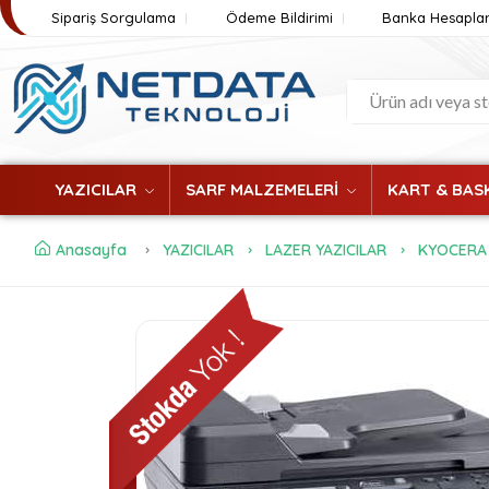
Sipariş Sorgulama
Ödeme Bildirimi
Banka Hesaplar
YAZICILAR
SARF MALZEMELERİ
KART & BASK
Anasayfa
YAZICILAR
LAZER YAZICILAR
KYOCERA 