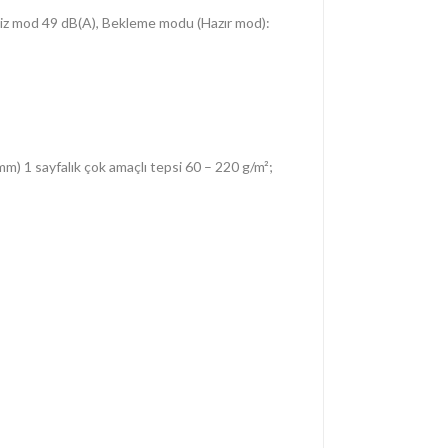
iz mod 49 dB(A), Bekleme modu (Hazır mod):
mm) 1 sayfalık çok amaçlı tepsi 60 – 220 g/m²;