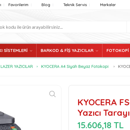
ı
Favorilerim
Blog
Teknik Servis
Markalar
I SİSTEMLERİ
BARKOD & FİŞ YAZICILAR
FOTOKOPİ
LAZER YAZICILAR
KYOCERA A4 Siyah Beyaz Fotokopi
KYOCE
KYOCERA FS
Yazıcı Taray
15.606,18 TL