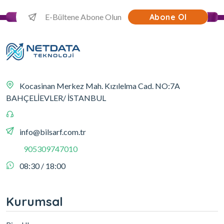
Abone Ol
Kocasinan Merkez Mah. Kızılelma Cad. NO:7A
BAHÇELİEVLER/ İSTANBUL
info@bilsarf.com.tr
905309747010
08:30 / 18:00
Kurumsal