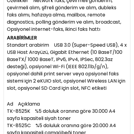
Özellikler Network faks, çevirmeli gönderim,
çevirmeli alım, şifreli gönderim ve alım, dubleks
faks alımı, hafızaya alma, mailbox, remote
diagnostics, polling gönderim ve alım, broadcast,
Opsiyonel internet-faks, ikinci faks hattı
ARABİRİMLER
Standart arabirim USB 3.0 (Super-Speed USB), 4 x
USB Host Arayüzü, Gigabit Ethernet (10 BaseT/100
BaseTX/ 1000 BaseT, IPv6, IPv4, IPSec, 802.3az
desteği), opsiyonel Wi-Fi (IEEE 802.11b/g/n),
opsiyonel dahili print server veya opsiyonel faks
sistemi için 2 eKUIO slot, opsiyonel Wireless LAN için
slot, opsiyonel SD Card için slot, NFC etiketi
Ad Açıklama
TK-8525K %5 doluluk oranına göre 30.000 A4
sayfa kapasiteli siyah toner
TK-8525C %5 doluluk oranına göre 20.000 A4
sayfa kapasiteli camgöbeği toner