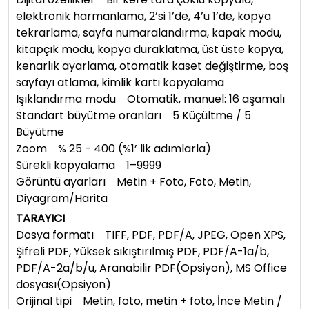
elektronik harmanlama, 2’si 1’de, 4’ü 1’de, kopya
tekrarlama, sayfa numaralandırma, kapak modu,
kitapçık modu, kopya duraklatma, üst üste kopya,
kenarlık ayarlama, otomatik kaset değiştirme, boş
sayfayı atlama, kimlik kartı kopyalama
Işıklandırma modu Otomatik, manuel: 16 aşamalı
Standart büyütme oranları 5 Küçültme / 5
Büyütme
Zoom % 25 - 400 (%1’ lik adımlarla)
Sürekli kopyalama 1–9999
Görüntü ayarları Metin + Foto, Foto, Metin,
Diyagram/Harita
TARAYICI
Dosya formatı TIFF, PDF, PDF/A, JPEG, Open XPS,
Şifreli PDF, Yüksek sıkıştırılmış PDF, PDF/A-1a/b,
PDF/A-2a/b/u, Aranabilir PDF(Opsiyon), MS Office
dosyası(Opsiyon)
Orijinal tipi Metin, foto, metin + foto, İnce Metin /