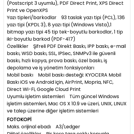
(Postscript 3 uyumlu), PDF Direct Print, XPS Direct
Print ve OpenXPS
Yazı tipleri/barkodlar 93 taslak yazı tipi (PCL), 136
yazı tipi (KPDL 3), 8 yazı tipi (Windows Vista),1
bitmap yazı tipi 45 tip tek-boyutlu barkodlar, 1 tip
iki-boyutlu barkod (PDF-417)
Özellikler Şifreli PDF Direkt Baskı, IPP baskı, e-mail
baskı, WSD baskı, SSL, IPSec, SNMPv3 ile güvenli
baskı, hızlı kopya, prova baskı, özel baskı, iş
depolama ve iş yönetim fonksiyonları
Mobil baskı Mobil baskı desteği: KYOCERA Mobil
Baskı iOS ve Android için, AirPrint, Mopria, NFC,
Direct Wi-Fi, Google Cloud Print
Uyumlu işletim sistemleri Tüm güncel Windows
işletim sistemleri, Mac OS X 10.9 ve üzeri, UNIX, LINUX
ve talep üzerine diğer işletim sistemleri
FOTOKOPİ
Maks. orijinal ebadı A3/Ledger
Dijital özellikler Bir kere tara çoklu kopyala,