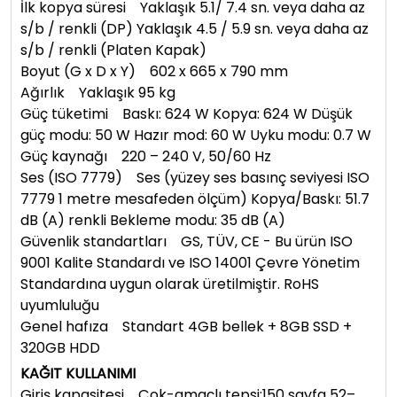
İlk kopya süresi Yaklaşık 5.1/ 7.4 sn. veya daha az
s/b / renkli (DP) Yaklaşık 4.5 / 5.9 sn. veya daha az
s/b / renkli (Platen Kapak)
Boyut (G x D x Y) 602 x 665 x 790 mm
Ağırlık Yaklaşık 95 kg
Güç tüketimi Baskı: 624 W Kopya: 624 W Düşük
güç modu: 50 W Hazır mod: 60 W Uyku modu: 0.7 W
Güç kaynağı 220 – 240 V, 50/60 Hz
Ses (ISO 7779) Ses (yüzey ses basınç seviyesi ISO
7779 1 metre mesafeden ölçüm) Kopya/Baskı: 51.7
dB (A) renkli Bekleme modu: 35 dB (A)
Güvenlik standartları GS, TÜV, CE - Bu ürün ISO
9001 Kalite Standardı ve ISO 14001 Çevre Yönetim
Standardına uygun olarak üretilmiştir. RoHS
uyumluluğu
Genel hafıza Standart 4GB bellek + 8GB SSD +
320GB HDD
KAĞIT KULLANIMI
Giriş kapasitesi Çok-amaçlı tepsi:150 sayfa 52–