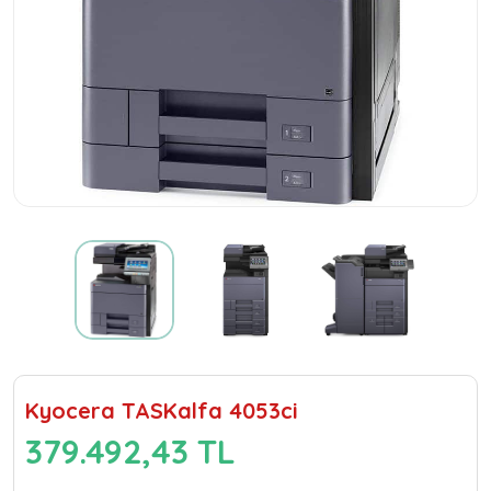
Kyocera TASKalfa 4053ci
379.492,43 TL