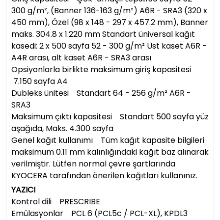
300 g/m², (Banner 136-163 g/m²) A6R - SRA3 (320 x
450 mm), Özel (98 x 148 - 297 x 457.2 mm), Banner
maks. 304.8 x 1.220 mm Standart üniversal kağıt
kasedi: 2 x 500 sayfa 52 - 300 g/m² Üst kaset A6R -
A4R arası, alt kaset A6R - SRA3 arası
Opsiyonlarla birlikte maksimum giriş kapasitesi
7.150 sayfa A4
Dubleks ünitesi Standart 64 - 256 g/m² A6R -
SRA3
Maksimum çıktı kapasitesi Standart 500 sayfa yüz
aşağıda, Maks. 4.300 sayfa
Genel kağıt kullanımı Tüm kağıt kapasite bilgileri
maksimum 0.11 mm kalınlığındaki kağıt baz alınarak
verilmiştir. Lütfen normal çevre şartlarında
KYOCERA tarafından önerilen kağıtları kullanınız.
YAZICI
Kontrol dili PRESCRIBE
Emülasyonlar PCL 6 (PCL5c / PCL-XL), KPDL3