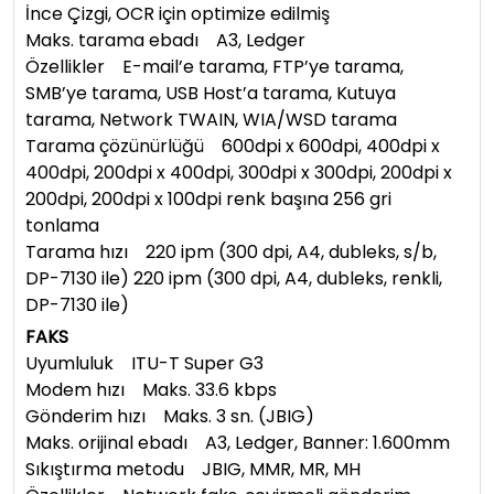
İnce Çizgi, OCR için optimize edilmiş
Maks. tarama ebadı A3, Ledger
Özellikler E-mail’e tarama, FTP’ye tarama,
SMB’ye tarama, USB Host’a tarama, Kutuya
tarama, Network TWAIN, WIA/WSD tarama
Tarama çözünürlüğü 600dpi x 600dpi, 400dpi x
400dpi, 200dpi x 400dpi, 300dpi x 300dpi, 200dpi x
200dpi, 200dpi x 100dpi renk başına 256 gri
tonlama
Tarama hızı 220 ipm (300 dpi, A4, dubleks, s/b,
DP-7130 ile) 220 ipm (300 dpi, A4, dubleks, renkli,
DP-7130 ile)
FAKS
Uyumluluk ITU-T Super G3
Modem hızı Maks. 33.6 kbps
Gönderim hızı Maks. 3 sn. (JBIG)
Maks. orijinal ebadı A3, Ledger, Banner: 1.600mm
Sıkıştırma metodu JBIG, MMR, MR, MH