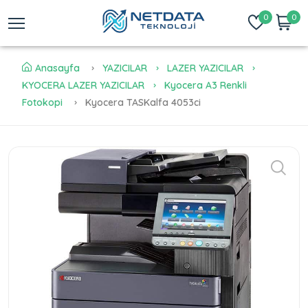
0
0
Anasayfa
YAZICILAR
LAZER YAZICILAR
KYOCERA LAZER YAZICILAR
Kyocera A3 Renkli
Fotokopi
Kyocera TASKalfa 4053ci