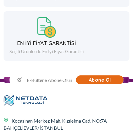
EN İYİ FİYAT GARANTİSİ
Seçili Ürünlerde En İyi Fiyat Garantisi
Abone Ol
Kocasinan Merkez Mah. Kızılelma Cad. NO:7A
BAHÇELİEVLER/ İSTANBUL