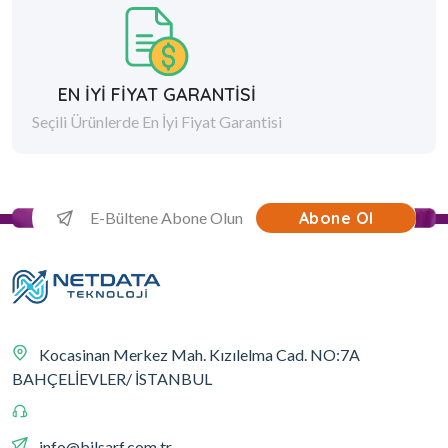
EN İYİ FİYAT GARANTİSİ
Seçili Ürünlerde En İyi Fiyat Garantisi
Abone Ol
Kocasinan Merkez Mah. Kızılelma Cad. NO:7A
BAHÇELİEVLER/ İSTANBUL
info@bilsarf.com.tr