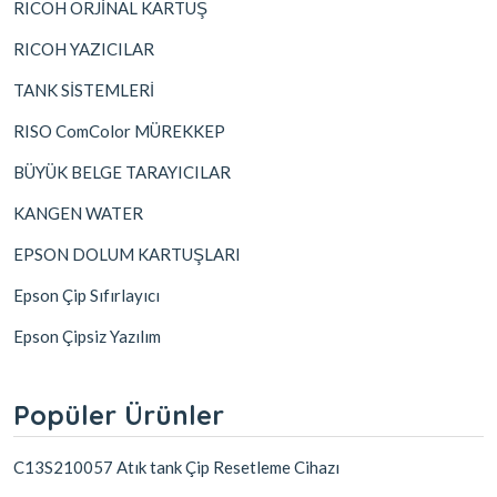
RICOH ORJİNAL KARTUŞ
RICOH YAZICILAR
TANK SİSTEMLERİ
RISO ComColor MÜREKKEP
BÜYÜK BELGE TARAYICILAR
KANGEN WATER
EPSON DOLUM KARTUŞLARI
Epson Çip Sıfırlayıcı
Epson Çipsiz Yazılım
Popüler Ürünler
C13S210057 Atık tank Çip Resetleme Cihazı