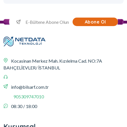
Abone Ol
Kocasinan Merkez Mah. Kızılelma Cad. NO:7A
BAHÇELİEVLER/ İSTANBUL
info@bilsarf.com.tr
905309747010
08:30 / 18:00
Kurumsal