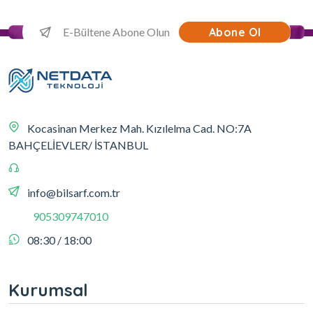
Abone Ol
Kocasinan Merkez Mah. Kızılelma Cad. NO:7A
BAHÇELİEVLER/ İSTANBUL
info@bilsarf.com.tr
905309747010
08:30 / 18:00
Kurumsal