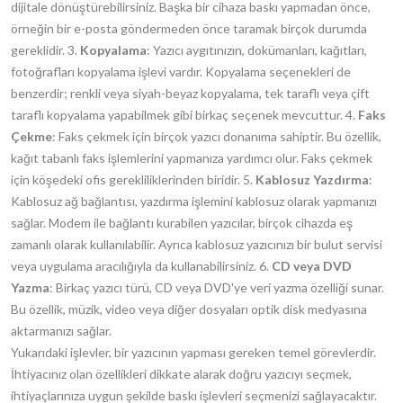
dijitale dönüştürebilirsiniz. Başka bir cihaza baskı yapmadan önce,
örneğin bir e-posta göndermeden önce taramak birçok durumda
gereklidir. 3.
Kopyalama
: Yazıcı aygıtınızın, dokümanları, kağıtları,
fotoğrafları kopyalama işlevi vardır. Kopyalama seçenekleri de
benzerdir; renkli veya siyah-beyaz kopyalama, tek taraflı veya çift
taraflı kopyalama yapabilmek gibi birkaç seçenek mevcuttur. 4.
Faks
Çekme
: Faks çekmek için birçok yazıcı donanıma sahiptir. Bu özellik,
kağıt tabanlı faks işlemlerini yapmanıza yardımcı olur. Faks çekmek
için köşedeki ofis gerekliliklerinden biridir. 5.
Kablosuz Yazdırma
:
Kablosuz ağ bağlantısı, yazdırma işlemini kablosuz olarak yapmanızı
sağlar. Modem ile bağlantı kurabilen yazıcılar, birçok cihazda eş
zamanlı olarak kullanılabilir. Ayrıca kablosuz yazıcınızı bir bulut servisi
veya uygulama aracılığıyla da kullanabilirsiniz. 6.
CD veya DVD
Yazma
: Birkaç yazıcı türü, CD veya DVD'ye veri yazma özelliği sunar.
Bu özellik, müzik, video veya diğer dosyaları optik disk medyasına
aktarmanızı sağlar.
Yukarıdaki işlevler, bir yazıcının yapması gereken temel görevlerdir.
İhtiyacınız olan özellikleri dikkate alarak doğru yazıcıyı seçmek,
ihtiyaçlarınıza uygun şekilde baskı işlevleri seçmenizi sağlayacaktır.